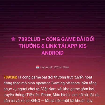
Bỏ
qua
nội
dung
789CLUB – CỔNG GAME BÀI ĐỔI
THƯỞNG & LINK TẢI APP IOS
ANDROID
Cập nhật: 22/07/2026
789Club
là cổng game bài đổi thưởng trực tuyến hoạt
động theo mô hình operator iGaming offshore. Nền tảng
phục vụ người chơi tại Việt Nam với kho game gồm bài
truyền thống (Tiến lên, Phỏm, Mậu binh), slot nổ hũ, tài xỉu,
bắn cá và xổ số KENO — tất cả trên một tài khoản duy