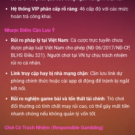
Hệ thống VIP phân cấp rõ ràng
: 46 cấp độ với các mức
hoàn trả công khai.
Nhược Điểm Cần Lưu Ý
Rủi ro pháp lý tại Việt Nam
: Cá cược trực tuyến chưa
được pháp luật Việt Nam cho phép (NĐ 06/2017/NĐ-CP,
BLHS Điều 321). Người chơi tại VN tự chịu trách nhiệm
rủi ro cá nhân.
Link truy cập hay bị nhà mạng chặn
: Cần lưu link dự
phòng chính thức hoặc cài app di động để tránh bị ngắt
kết nối.
Rủi ro nghiện game bài và tổn thất tài chính
: Trò chơi
đổi thưởng có tính chất may rủi cao, có thể gây mất tiền
nhanh chóng nếu không quản lý vốn tốt.
Chơi Có Trách Nhiệm (Responsible Gambling)