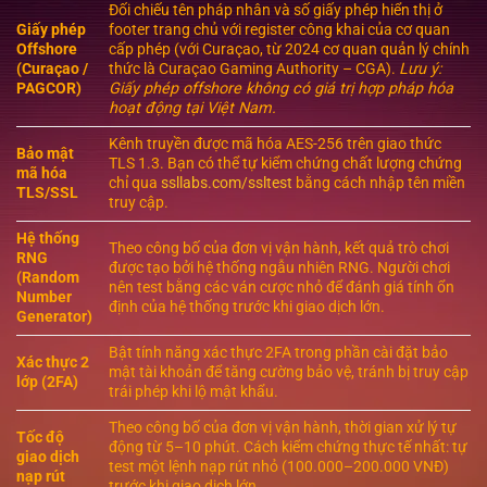
Đối chiếu tên pháp nhân và số giấy phép hiển thị ở
Giấy phép
footer trang chủ với register công khai của cơ quan
Offshore
cấp phép (với Curaçao, từ 2024 cơ quan quản lý chính
(Curaçao /
thức là Curaçao Gaming Authority – CGA).
Lưu ý:
PAGCOR)
Giấy phép offshore không có giá trị hợp pháp hóa
hoạt động tại Việt Nam.
Kênh truyền được mã hóa AES-256 trên giao thức
Bảo mật
TLS 1.3. Bạn có thể tự kiểm chứng chất lượng chứng
mã hóa
chỉ qua
ssllabs.com/ssltest
bằng cách nhập tên miền
TLS/SSL
truy cập.
Hệ thống
Theo công bố của đơn vị vận hành, kết quả trò chơi
RNG
được tạo bởi hệ thống ngẫu nhiên RNG. Người chơi
(Random
nên test bằng các ván cược nhỏ để đánh giá tính ổn
Number
định của hệ thống trước khi giao dịch lớn.
Generator)
Bật tính năng xác thực 2FA trong phần cài đặt bảo
Xác thực 2
mật tài khoản để tăng cường bảo vệ, tránh bị truy cập
lớp (2FA)
trái phép khi lộ mật khẩu.
Theo công bố của đơn vị vận hành, thời gian xử lý tự
Tốc độ
động từ 5–10 phút. Cách kiểm chứng thực tế nhất: tự
giao dịch
test một lệnh nạp rút nhỏ (100.000–200.000 VNĐ)
nạp rút
trước khi giao dịch lớn.