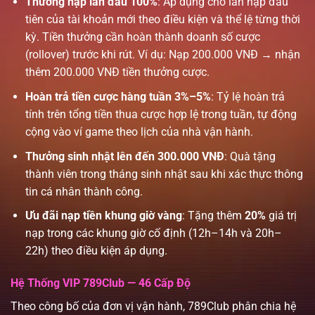
Thưởng nạp lần đầu 100%
: Áp dụng cho lần nạp đầu
tiên của tài khoản mới theo điều kiện và thể lệ từng thời
kỳ. Tiền thưởng cần hoàn thành doanh số cược
(rollover) trước khi rút. Ví dụ: Nạp 200.000 VNĐ → nhận
thêm 200.000 VNĐ tiền thưởng cược.
Hoàn trả tiền cược hàng tuần 3%–5%
: Tỷ lệ hoàn trả
tính trên tổng tiền thua cược hợp lệ trong tuần, tự động
cộng vào ví game theo lịch của nhà vận hành.
Thưởng sinh nhật lên đến 300.000 VNĐ
: Quà tặng
thành viên trong tháng sinh nhật sau khi xác thực thông
tin cá nhân thành công.
Ưu đãi nạp tiền khung giờ vàng
: Tặng thêm
20%
giá trị
nạp trong các khung giờ cố định (12h–14h và 20h–
22h) theo điều kiện áp dụng.
Hệ Thống VIP 789Club — 46 Cấp Độ
Theo công bố của đơn vị vận hành, 789Club phân chia hệ