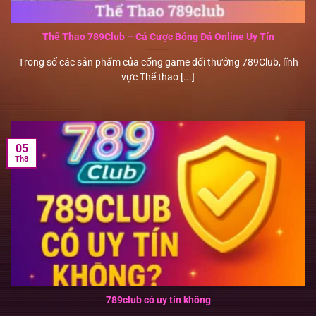
Thể Thao 789Club – Cá Cược Bóng Đá Online Uy Tín
Trong số các sản phẩm của cổng game đổi thưởng 789Club, lĩnh
vực Thể thao [...]
05
Th8
789club có uy tín không