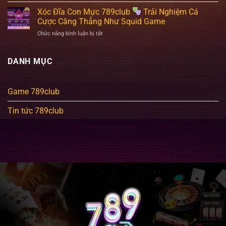
Bầu
Ngựa
Cua
Xóc Đĩa Con Mực 789club
Máy
Trải Nghiệm Cá
Big
Xèng,
Cược Căng Thẳng Như Squid Game
S
Jackpot
ở
Chức năng bình luận bị tắt
789club
X150
Xóc
Đĩa
Game
Con
DANH MỤC
Dân
Mực
Gian
789club
Online
Đổi
Game 789club
Trải
Thưởng
Nghiệm
Hấp
Tin tức 789club
Cá
Dẫn
Cược
Căng
Thẳng
Như
Squid
Game