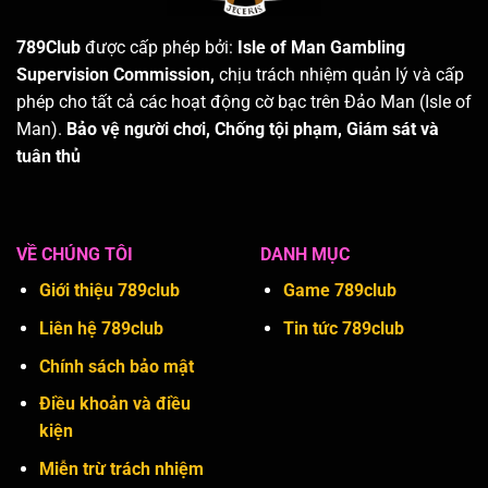
789Club
được cấp phép bởi:
Isle of Man Gambling
Supervision Commission,
chịu trách nhiệm quản lý và cấp
phép cho tất cả các hoạt động cờ bạc trên Đảo Man (Isle of
Man).
Bảo vệ người chơi,
Chống tội phạm,
Giám sát và
tuân thủ
VỀ CHÚNG TÔI
DANH MỤC
Giới thiệu 789club
Game 789club
Liên hệ 789club
Tin tức 789club
Chính sách bảo mật
Điều khoản và điều
kiện
Miễn trừ trách nhiệm