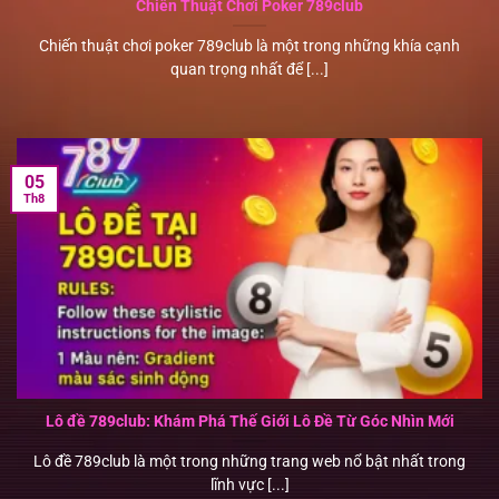
Chiến Thuật Chơi Poker 789club
Chiến thuật chơi poker 789club là một trong những khía cạnh
quan trọng nhất để [...]
05
Th8
Lô đề 789club: Khám Phá Thế Giới Lô Đề Từ Góc Nhìn Mới
Lô đề 789club là một trong những trang web nổ bật nhất trong
lĩnh vực [...]