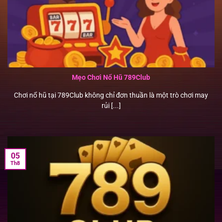
Mẹo Chơi Nổ Hũ 789Club
Chơi nổ hũ tại 789Club không chỉ đơn thuần là một trò chơi may
rủi [...]
05
Th8