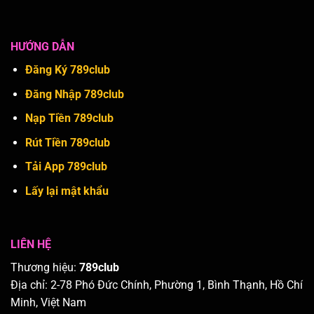
HƯỚNG DẪN
Đăng Ký 789club
Đăng Nhập 789club
Nạp Tiền 789club
Rút Tiền 789club
Tải App 789club
Lấy lại mật khẩu
LIÊN HỆ
Thương hiệu:
789club
Địa chỉ: 2-78 Phó Đức Chính, Phường 1, Bình Thạnh, Hồ Chí
Minh, Việt Nam