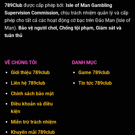
789Club
được cấp phép bởi:
Isle of Man Gambling
Supervision Commission,
chịu trách nhiệm quản lý và cấp
phép cho tất cả các hoạt động cờ bạc trên Đảo Man (Isle of
Man).
Bảo vệ người chơi,
Chống tội phạm,
Giám sát và
tuân thủ
VỀ CHÚNG TÔI
DANH MỤC
Giới thiệu 789club
Game 789club
Liên hệ 789club
Tin tức 789club
Chính sách bảo mật
Điều khoản và điều
kiện
Miễn trừ trách nhiệm
Khuyến mãi 789club