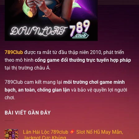
789Club
được ra mắt từ đầu thập niên 2010, phát triển
theo mô hình
cổng game đổi thưởng trực tuyến hợp pháp
tại thị trường châu Á.
789Club cam kết mang lại
môi trường chơi game minh
bạch, an toàn, chống gian lận
và bảo vệ quyền lợi người
chơi.
BÀI VIẾT GẦN ĐÂY
Lân Hái Lộc 789club
Slot Nổ Hũ May Mắn,
Jackpot Cực Khủng