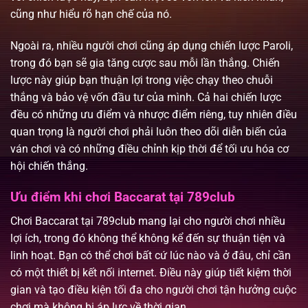
cũng như hiểu rõ hạn chế của nó.
Ngoài ra, nhiều người chơi cũng áp dụng chiến lược Paroli,
trong đó bạn sẽ gia tăng cược sau mỗi lần thắng. Chiến
lược này giúp bạn thuận lợi trong việc chạy theo chuỗi
thắng và bảo vệ vốn đầu tư của mình. Cả hai chiến lược
đều có những ưu điểm và nhược điểm riêng, tuy nhiên điều
quan trọng là người chơi phải luôn theo dõi diễn biến của
ván chơi và có những điều chỉnh kịp thời để tối ưu hóa cơ
hội chiến thắng.
Ưu điểm khi chơi Baccarat tại 789club
Chơi Baccarat tại 789club mang lại cho người chơi nhiều
lợi ích, trong đó không thể không kể đến sự thuận tiện và
linh hoạt. Bạn có thể chơi bất cứ lúc nào và ở đâu, chỉ cần
có một thiết bị kết nối internet. Điều này giúp tiết kiệm thời
gian và tạo điều kiện tối đa cho người chơi tận hưởng cuộc
chơi mà không bị áp lực về thời gian.