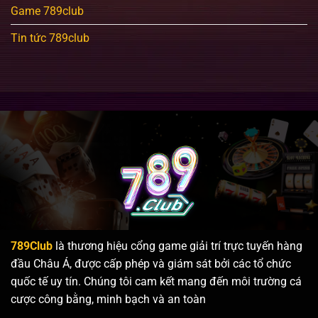
Đổi
Game 789club
Trải
Thưởng
Nghiệm
Hấp
Tin tức 789club
Cá
Dẫn
Cược
Căng
Thẳng
Như
Squid
Game
789Club
là thương hiệu cổng game giải trí trực tuyến hàng
đầu Châu Á, được cấp phép và giám sát bởi các tổ chức
quốc tế uy tín. Chúng tôi cam kết mang đến môi trường cá
cược công bằng, minh bạch và an toàn