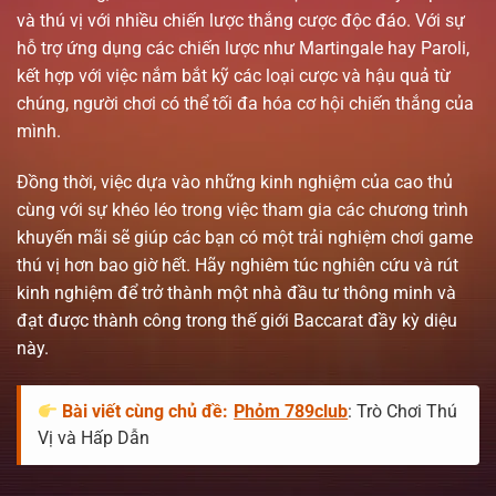
và thú vị với nhiều chiến lược thắng cược độc đáo. Với sự
hỗ trợ ứng dụng các chiến lược như Martingale hay Paroli,
kết hợp với việc nắm bắt kỹ các loại cược và hậu quả từ
chúng, người chơi có thể tối đa hóa cơ hội chiến thắng của
mình.
Đồng thời, việc dựa vào những kinh nghiệm của cao thủ
cùng với sự khéo léo trong việc tham gia các chương trình
khuyến mãi sẽ giúp các bạn có một trải nghiệm chơi game
thú vị hơn bao giờ hết. Hãy nghiêm túc nghiên cứu và rút
kinh nghiệm để trở thành một nhà đầu tư thông minh và
đạt được thành công trong thế giới Baccarat đầy kỳ diệu
này.
Bài viết cùng chủ đề:
Phỏm 789club
: Trò Chơi Thú
Vị và Hấp Dẫn