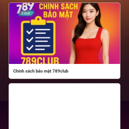
CSKH 24/7. Sau khi xác minh trong sạch, tài khoản
và toàn bộ số tiền sẽ được khôi phục.
Chính sách bảo mật 789club