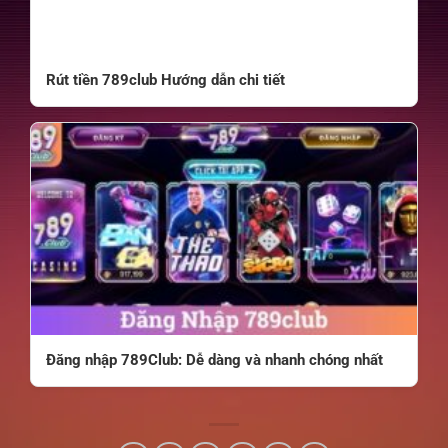
Rút tiền 789club Hướng dẫn chi tiết
Đăng nhập 789Club: Dễ dàng và nhanh chóng nhất