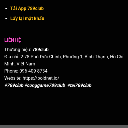
Tải App 789club
Lấy lại mật khẩu
LIÊN HỆ
Thương hiệu:
789club
Địa chỉ: 2-78 Phó Đức Chính, Phường 1, Bình Thạnh, Hồ Chí
Minh, Việt Nam
Phone: 096 409 8734
Website: https://boldnet.io/
#789club #conggame789club #tai789club