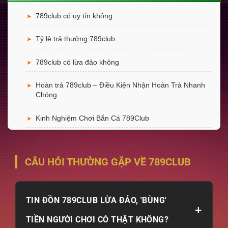
789club có uy tín không
➤
Tỷ lệ trả thưởng 789club
➤
789club có lừa đảo không
➤
Hoàn trả 789club – Điều Kiện Nhận Hoàn Trả Nhanh
➤
Chóng
Kinh Nghiệm Chơi Bắn Cá 789Club
➤
Giftcode 789club – Cẩm Nang Tất Tần Tật
➤
CÂU HỎI THƯỜNG GẶP VỀ 789CLUB
Mẹo Chơi Nổ Hũ 789Club
➤
789club phiên bản mới
➤
TIN ĐỒN 789CLUB LỪA ĐẢO, 'BÙNG'
+
Chiến Thuật Chơi Poker 789club
➤
TIỀN NGƯỜI CHƠI CÓ THẬT KHÔNG?