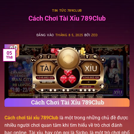
Bỏ
qua
TIN TỨC 789CLUB
Cách Chơi Tài Xỉu 789Club
nội
dung
ĐĂNG VÀO
THÁNG 8 5, 2025
BỞI
ZED
05
Th8
Cách chơi tài xỉu 789Club
là một trong những chủ đề được
nhiều người chơi quan tâm khi tìm hiểu về trò chơi đánh
bạc online. Tài xỉu, hay còn gọi là Sicbo, là một trò chơi phổ