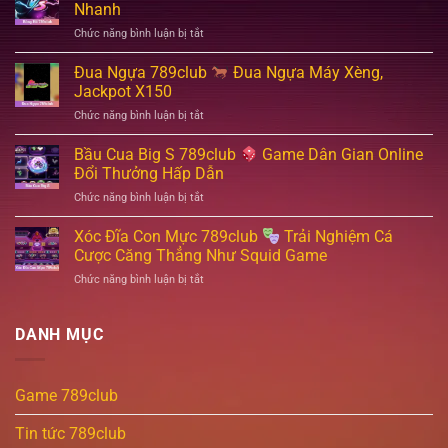
Lộc
Nhanh
789club
ở
Chức năng bình luận bị tắt
Rồng
Slot
Hổ
Đua Ngựa 789club
Nổ
Đua Ngựa Máy Xèng,
789club
Hũ
Jackpot X150
May
ở
Chức năng bình luận bị tắt
Mắn,
Đua
Dragon
Jackpot
Ngựa
Bầu Cua Big S 789club
Tiger
Game Dân Gian Online
Cực
789club
Đổi
Đổi Thưởng Hấp Dẫn
Khủng
Thưởng
ở
Chức năng bình luận bị tắt
Đua
Nhanh
Bầu
Ngựa
Cua
Xóc Đĩa Con Mực 789club
Máy
Trải Nghiệm Cá
Big
Xèng,
Cược Căng Thẳng Như Squid Game
S
Jackpot
ở
Chức năng bình luận bị tắt
789club
X150
Xóc
Đĩa
Game
Con
DANH MỤC
Dân
Mực
Gian
789club
Online
Đổi
Game 789club
Trải
Thưởng
Nghiệm
Hấp
Tin tức 789club
Cá
Dẫn