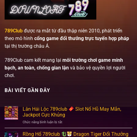
789Club
được ra mắt từ đầu thập niên 2010, phát triển
theo mô hình
cổng game đổi thưởng trực tuyến hợp pháp
tại thị trường châu Á.
789Club cam kết mang lại
môi trường chơi game minh
bạch, an toàn, chống gian lận
và bảo vệ quyền lợi người
chơi.
BÀI VIẾT GẦN ĐÂY
Lân Hái Lộc 789club
Slot Nổ Hũ May Mắn,
Jackpot Cực Khủng
ở
Chức năng bình luận bị tắt
Lân
Hái
Rồng Hổ 789club
Dragon Tiger Đổi Thưởng