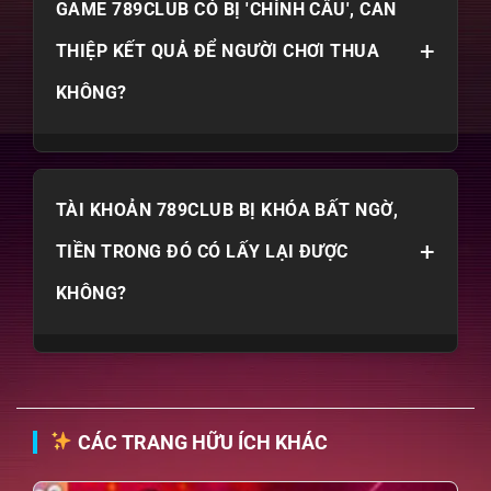
GAME 789CLUB CÓ BỊ 'CHỈNH CẦU', CAN
Thông tin ngân hàng không trùng khớp với tên đăng
Bài viết cùng chủ đề:
789club phiên bản mới
ký (cơ chế bảo vệ chính chủ); 2) Ngân hàng bảo trì
+
THIỆP KẾT QUẢ ĐỂ NGƯỜI CHƠI THUA
hoặc nghẽn mạng giờ cao điểm; 3) Phát hiện nghi
vấn gian lận cược. Nếu bạn chơi xanh chín, tiền
KHÔNG?
chắc chắn sẽ về sau 10-30 phút. Hãy liên hệ CSKH
nếu quá 1h chưa nhận được tiền.
789Club cam kết 'Xanh Chín'. Kết quả trò chơi được
TÀI KHOẢN 789CLUB BỊ KHÓA BẤT NGỜ,
vận hành bởi thuật toán ngẫu nhiên (RNG) và được
giám sát bởi ủy ban cờ bạc quốc tế. Nhà cái sống
+
TIỀN TRONG ĐÓ CÓ LẤY LẠI ĐƯỢC
nhờ phí hoa hồng (tiền phế) trên mỗi ván cược,
không cần thiết phải đánh đổi uy tín để can thiệp
KHÔNG?
vào kết quả của người chơi.
Tài khoản chỉ bị khóa khi hệ thống phát hiện vi
phạm nghiêm trọng: Dùng tool hack, tạo nhiều tài
khoản để trục lợi khuyến mãi, hoặc đánh quây. Nếu
CÁC TRANG HỮU ÍCH KHÁC
bạn bị khóa nhầm, hãy khiếu nại ngay với bộ phận