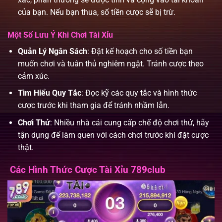
của bạn. Nếu bạn thua, số tiền cược sẽ bị trừ.
Một Số Lưu Ý Khi Chơi Tài Xỉu
Quản Lý Ngân Sách
: Đặt kế hoạch cho số tiền bạn
muốn chơi và tuân thủ nghiêm ngặt. Tránh cược theo
cảm xúc.
Tìm Hiểu Quy Tắc
: Đọc kỹ các quy tắc và hình thức
cược trước khi tham gia để tránh nhầm lẫn.
Chơi Thử
: Nhiều nhà cái cung cấp chế độ chơi thử, hãy
tận dụng để làm quen với cách chơi trước khi đặt cược
thật.
Các Hình Thức Cược Tài Xỉu 789club