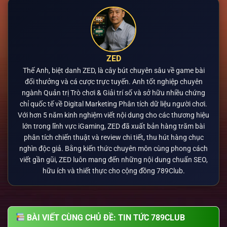
ZED
Thế Anh, biệt danh ZED, là cây bút chuyên sâu về game bài
đổi thưởng và cá cược trực tuyến. Anh tốt nghiệp chuyên
ngành Quản trị Trò chơi & Giải trí số và sở hữu nhiều chứng
chỉ quốc tế về Digital Marketing Phân tích dữ liệu người chơi.
Với hơn 5 năm kinh nghiệm viết nội dung cho các thương hiệu
lớn trong lĩnh vực iGaming, ZED đã xuất bản hàng trăm bài
phân tích chiến thuật và review chi tiết, thu hút hàng chục
nghìn độc giả. Bằng kiến thức chuyên môn cùng phong cách
viết gần gũi, ZED luôn mang đến những nội dung chuẩn SEO,
hữu ích và thiết thực cho cộng đồng 789Club.
BÀI VIẾT CÙNG CHỦ ĐỀ: TIN TỨC 789CLUB