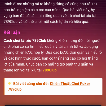
tránh được những rủi ro không đáng có cũng như tối ưu
hóa trải nghiệm cá cược của mình. Qua bài viết này, hy
vọng bạn đã có cái nhìn tổng quan về trò chơi tài xỉu tại
789Club và có thể chơi một cách tự tin và hiệu quả.
Kết luận
Cách chơi tài xỉu 789Club
không khó, nhưng đòi hỏi người
chơi phải có sự tìm hiểu, quản lý tài chính tốt và áp dụng
những chiến lược hợp lý. Qua các bước đơn giản và hiểu rõ
về các hình thức cược, bạn có thể nâng cao cơ hội thắng
lợi của mình. Chúc bạn có những giờ phút thư giãn và
thắng lớn với tài xỉu tại
789Club
!
Bài viết cùng chủ đề:
Chiến Thuật Chơi Poker
789club