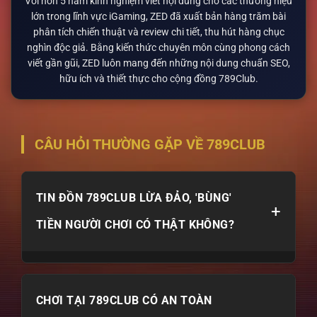
Với hơn 5 năm kinh nghiệm viết nội dung cho các thương hiệu
lớn trong lĩnh vực iGaming, ZED đã xuất bản hàng trăm bài
phân tích chiến thuật và review chi tiết, thu hút hàng chục
nghìn độc giả. Bằng kiến thức chuyên môn cùng phong cách
viết gần gũi, ZED luôn mang đến những nội dung chuẩn SEO,
hữu ích và thiết thực cho cộng đồng 789Club.
CÂU HỎI THƯỜNG GẶP VỀ 789CLUB
TIN ĐỒN 789CLUB LỪA ĐẢO, 'BÙNG'
+
TIỀN NGƯỜI CHƠI CÓ THẬT KHÔNG?
Hoàn toàn không. Tin đồn thường xuất phát từ 2
CHƠI TẠI 789CLUB CÓ AN TOÀN
phía: Đối thủ cạnh tranh chơi xấu hoặc người chơi vi