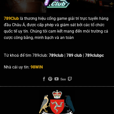
789Club
là thương hiệu cổng game giải trí trực tuyến hàng
đầu Châu Á, được cấp phép và giám sát bởi các tổ chức
quốc tế uy tín. Chúng tôi cam kết mang đến môi trường cá
cược công bằng, minh bạch và an toàn
Từ khoá để tìm 789club:
789club
|
789 club
|
789clubpc
Nhà cái uy tín:
98WIN