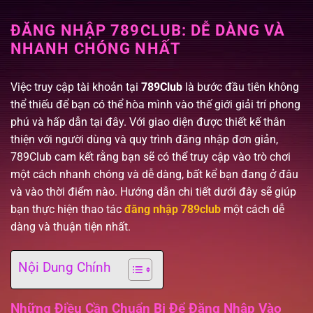
Bỏ
qua
ĐĂNG NHẬP 789CLUB: DỄ DÀNG VÀ
nội
NHANH CHÓNG NHẤT
dung
Việc truy cập tài khoản tại
789Club
là bước đầu tiên không
thể thiếu để bạn có thể hòa mình vào thế giới giải trí phong
phú và hấp dẫn tại đây. Với giao diện được thiết kế thân
thiện với người dùng và quy trình đăng nhập đơn giản,
789Club cam kết rằng bạn sẽ có thể truy cập vào trò chơi
một cách nhanh chóng và dễ dàng, bất kể bạn đang ở đâu
và vào thời điểm nào. Hướng dẫn chi tiết dưới đây sẽ giúp
bạn thực hiện thao tác
đăng nhập 789club
một cách dễ
dàng và thuận tiện nhất.
Nội Dung Chính
Những Điều Cần Chuẩn Bị Để Đăng Nhập Vào