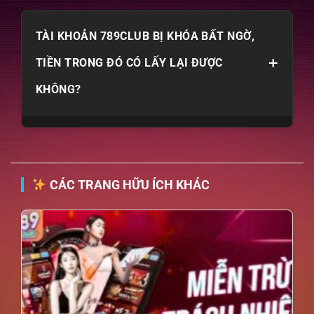
789Club cam kết 'Xanh Chín'. Kết quả trò chơi được
TÀI KHOẢN 789CLUB BỊ KHÓA BẤT NGỜ,
vận hành bởi thuật toán ngẫu nhiên (RNG) và được
giám sát bởi ủy ban cờ bạc quốc tế. Nhà cái sống
+
TIỀN TRONG ĐÓ CÓ LẤY LẠI ĐƯỢC
nhờ phí hoa hồng (tiền phế) trên mỗi ván cược,
không cần thiết phải đánh đổi uy tín để can thiệp
KHÔNG?
vào kết quả của người chơi.
Tài khoản chỉ bị khóa khi hệ thống phát hiện vi
phạm nghiêm trọng: Dùng tool hack, tạo nhiều tài
khoản để trục lợi khuyến mãi, hoặc đánh quây. Nếu
CÁC TRANG HỮU ÍCH KHÁC
bạn bị khóa nhầm, hãy khiếu nại ngay với bộ phận
CSKH 24/7. Sau khi xác minh trong sạch, tài khoản
và toàn bộ số tiền sẽ được khôi phục.