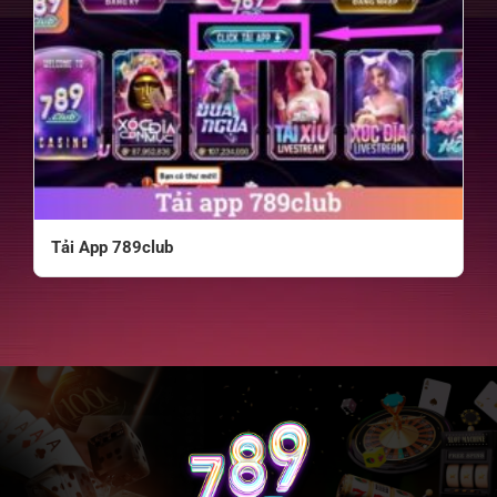
Tải App 789club