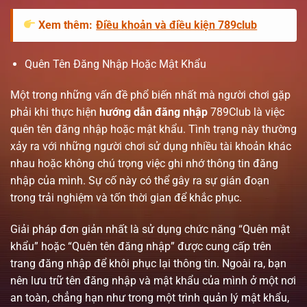
Xem thêm:
Điều khoản và điều kiện 789club
Quên Tên Đăng Nhập Hoặc Mật Khẩu
Một trong những vấn đề phổ biến nhất mà người chơi gặp
phải khi thực hiện
hướng dẫn đăng nhập
789Club là việc
quên tên đăng nhập hoặc mật khẩu. Tình trạng này thường
xảy ra với những người chơi sử dụng nhiều tài khoản khác
nhau hoặc không chú trọng việc ghi nhớ thông tin đăng
nhập của mình. Sự cố này có thể gây ra sự gián đoạn
trong trải nghiệm và tốn thời gian để khắc phục.
Giải pháp đơn giản nhất là sử dụng chức năng “Quên mật
khẩu” hoặc “Quên tên đăng nhập” được cung cấp trên
trang đăng nhập để khôi phục lại thông tin. Ngoài ra, bạn
nên lưu trữ tên đăng nhập và mật khẩu của mình ở một nơi
an toàn, chẳng hạn như trong một trình quản lý mật khẩu,