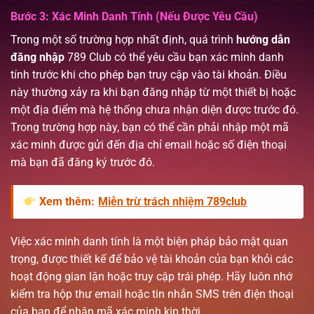
Bước 3: Xác Minh Danh Tính (Nếu Được Yêu Cầu)
Trong một số trường hợp nhất định, quá trình
hướng dẫn
đăng nhập
789 Club có thể yêu cầu bạn xác minh danh
tính trước khi cho phép bạn truy cập vào tài khoản. Điều
này thường xảy ra khi bạn đăng nhập từ một thiết bị hoặc
một địa điểm mà hệ thống chưa nhận diện được trước đó.
Trong trường hợp này, bạn có thể cần phải nhập một mã
xác minh được gửi đến địa chỉ email hoặc số điện thoại
mà bạn đã đăng ký trước đó.
Xem thêm:
Miễn trừ trách nhiệm 789club
Việc xác minh danh tính là một biện pháp bảo mật quan
trọng, được thiết kế để bảo vệ tài khoản của bạn khỏi các
hoạt động gian lận hoặc truy cập trái phép. Hãy luôn nhớ
kiểm tra hộp thư email hoặc tin nhắn SMS trên điện thoại
của bạn để nhận mã xác minh kịp thời.