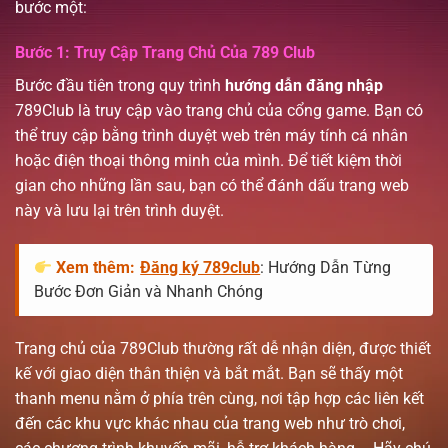
bước một:
Bước 1: Truy Cập Trang Chủ Của 789 Club
Bước đầu tiên trong quy trình
hướng dẫn đăng nhập
789Club là truy cập vào trang chủ của cổng game. Bạn có
thể truy cập bằng trình duyệt web trên máy tính cá nhân
hoặc điện thoại thông minh của mình. Để tiết kiệm thời
gian cho những lần sau, bạn có thể đánh dấu trang web
này và lưu lại trên trình duyệt.
Xem thêm:
Đăng ký 789club
: Hướng Dẫn Từng
Bước Đơn Giản và Nhanh Chóng
Trang chủ của 789Club thường rất dễ nhận diện, được thiết
kế với giao diện thân thiện và bắt mắt. Bạn sẽ thấy một
thanh menu nằm ở phía trên cùng, nơi tập hợp các liên kết
đến các khu vực khác nhau của trang web như trò chơi,