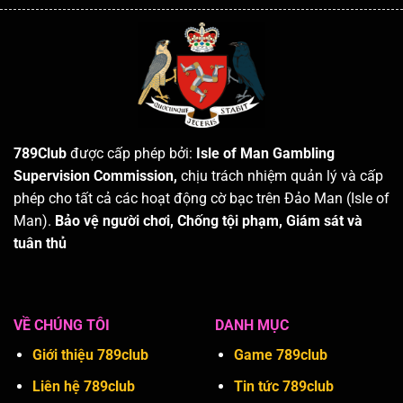
789Club
được cấp phép bởi:
Isle of Man Gambling
Supervision Commission,
chịu trách nhiệm quản lý và cấp
phép cho tất cả các hoạt động cờ bạc trên Đảo Man (Isle of
Man).
Bảo vệ người chơi,
Chống tội phạm,
Giám sát và
tuân thủ
VỀ CHÚNG TÔI
DANH MỤC
Giới thiệu 789club
Game 789club
Liên hệ 789club
Tin tức 789club