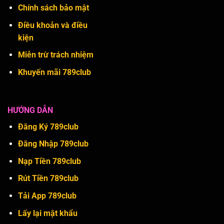
Chính sách bảo mật
Điều khoản và điều
kiện
Miễn trừ trách nhiệm
Khuyến mãi 789club
HƯỚNG DẪN
Đăng Ký 789club
Đăng Nhập 789club
Nạp Tiền 789club
Rút Tiền 789club
Tải App 789club
Lấy lại mật khẩu