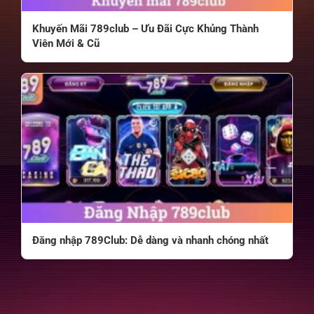
Khuyến Mãi 789club – Ưu Đãi Cực Khủng Thành
Viên Mới & Cũ
Đăng nhập 789Club: Dễ dàng và nhanh chóng nhất