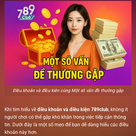
Điều khoản và điều kiên cùng Một số vấn đề thường gặp
Khi tìm hiểu về
điều khoản và điều kiện 789club
, không ít
người chơi có thể gặp khó khăn trong việc tiếp cận thông
tin. Dưới đây là một số mẹo để bạn dễ dàng hiểu các điều
khoản này hơn.