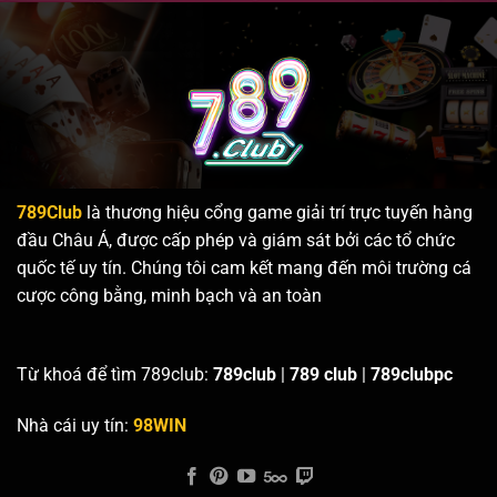
789Club
là thương hiệu cổng game giải trí trực tuyến hàng
đầu Châu Á, được cấp phép và giám sát bởi các tổ chức
quốc tế uy tín. Chúng tôi cam kết mang đến môi trường cá
cược công bằng, minh bạch và an toàn
Từ khoá để tìm 789club:
789club
|
789 club
|
789clubpc
Nhà cái uy tín:
98WIN