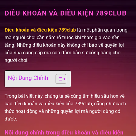
Bỏ
qua
ĐIỀU KHOẢN VÀ ĐIỀU KIỆN 789CLUB
nội
dung
Điều khoản và điều kiện 789club
là một phần quan trọng
mà người chơi cần nắm rõ trước khi tham gia vào nền
tảng. Những điều khoản này không chỉ bảo vệ quyền lợi
của nhà cung cấp mà còn đảm bảo sự công bằng cho
người chơi.
Nội Dung Chính
Trong bài viết này, chúng ta sẽ cùng tìm hiểu sâu hơn về
các điều khoản và điều kiện của 789club, cũng như cách
thức hoạt động và những quyền lợi mà người dùng có
được.
Nội dung chính trong điều khoản và điều kiện