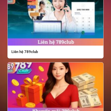
và toàn bộ số tiền sẽ được khôi phục.
Liên hệ 789club