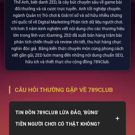
Thế Anh, biệt danh ZED, là cây bút chuyên sâu về game bài
đổi thưởng và cá cược trực tuyến. Anh tốt nghiệp chuyên
ngành Quản trị Trò chơi & Giải trí số và sở hữu nhiều chứng
chỉ quốc tế về Digital Marketing Phân tích dữ liệu người chơi.
Với hơn 5 năm kinh nghiệm viết nội dung cho các thương hiệu
lớn trong lĩnh vực iGaming, ZED đã xuất bản hàng trăm bài
phân tích chiến thuật và review chi tiết, thu hút hàng chục
nghìn độc giả. Bằng kiến thức chuyên môn cùng phong cách
viết gần gũi, ZED luôn mang đến những nội dung chuẩn SEO,
hữu ích và thiết thực cho cộng đồng 789Club.
CÂU HỎI THƯỜNG GẶP VỀ 789CLUB
TIN ĐỒN 789CLUB LỪA ĐẢO, 'BÙNG'
+
TIỀN NGƯỜI CHƠI CÓ THẬT KHÔNG?