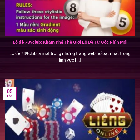
Lô đề 789club: Khám Phá Thế Giới Lô Đề Từ Góc Nhìn Mới
Lô đề 789club là một trong những trang web nổ bật nhất trong
lĩnh vực [...]
05
Th8