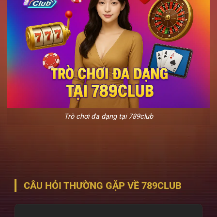
Trò chơi đa dạng tại 789club
CÂU HỎI THƯỜNG GẶP VỀ 789CLUB