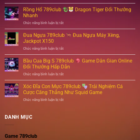
Lân
Hái
Rồng Hổ 789club
Dragon Tiger Đổi Thưởng
Lộc
Nhanh
789club
ở
Chức năng bình luận bị tắt
Rồng
Slot
Hổ
Đua Ngựa 789club
Nổ
Đua Ngựa Máy Xèng,
789club
Hũ
Jackpot X150
May
ở
Chức năng bình luận bị tắt
Mắn,
Đua
Dragon
Jackpot
Ngựa
Bầu Cua Big S 789club
Tiger
Game Dân Gian Online
Cực
789club
Đổi
Đổi Thưởng Hấp Dẫn
Khủng
Thưởng
ở
Chức năng bình luận bị tắt
Đua
Nhanh
Bầu
Ngựa
Cua
Xóc Đĩa Con Mực 789club
Máy
Trải Nghiệm Cá
Big
Xèng,
Cược Căng Thẳng Như Squid Game
S
Jackpot
ở
Chức năng bình luận bị tắt
789club
X150
Xóc
Đĩa
Game
Con
DANH MỤC
Dân
Mực
Gian
789club
Online
Đổi
Game 789club
Trải
Thưởng