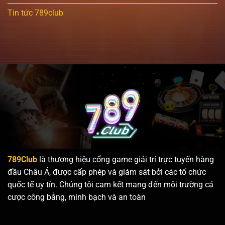
Nghiệm
Hấp
Tin tức 789club
Cá
Dẫn
Cược
Căng
Thẳng
Như
Squid
Game
789Club
là thương hiệu cổng game giải trí trực tuyến hàng
đầu Châu Á, được cấp phép và giám sát bởi các tổ chức
quốc tế uy tín. Chúng tôi cam kết mang đến môi trường cá
cược công bằng, minh bạch và an toàn