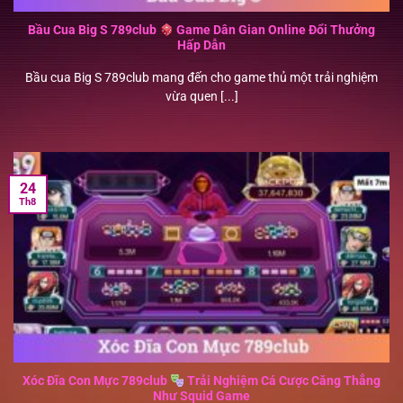
Bầu Cua Big S 789club
Game Dân Gian Online Đổi Thưởng
Hấp Dẫn
Bầu cua Big S 789club mang đến cho game thủ một trải nghiệm
vừa quen [...]
24
Th8
Xóc Đĩa Con Mực 789club
Trải Nghiệm Cá Cược Căng Thẳng
Như Squid Game