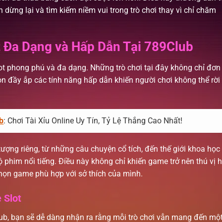
n dừng lại và tìm kiếm niềm vui trong trò chơi thay vì chỉ chăm
Đa Dạng và Hấp Dẫn Tại 789Club
ot phong phú và đa dạng. Những trò chơi tại đây không chỉ đơn
n đầy ắp các tính năng hấp dẫn khiến người chơi không thể rời
b
: Chơi Tài Xỉu Online Uy Tín, Tỷ Lệ Thắng Cao Nhất!
ượng riêng, từ những câu chuyện cổ tích, đến thế giới khoa học
ộ phim nổi tiếng. Điều này không chỉ khiến game trở nên thú vị 
họn game phù hợp với sở thích của mình.
 Slot
lub, bạn sẽ dễ dàng nhận ra rằng mỗi trò chơi vẫn mang đến mộ