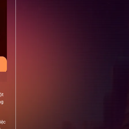
ột
ng
iệc