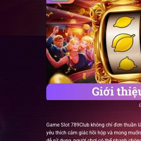
G
Game Slot 789Club không chỉ đơn thuần là 
yêu thích cảm giác hồi hộp và mong muốn c
dễ sử dụng, người chơi có thể nhanh chón