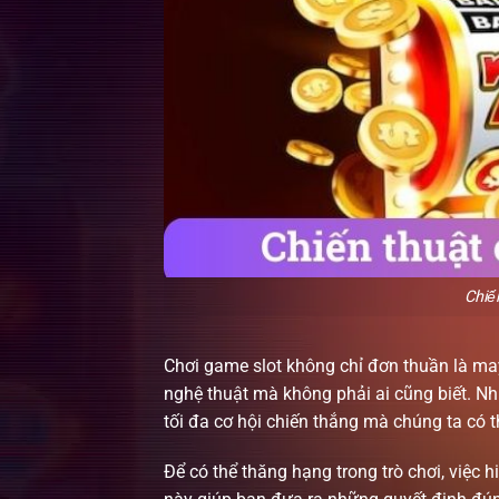
Chiê
Chơi game slot không chỉ đơn thuần là ma
nghệ thuật mà không phải ai cũng biết. Nh
tối đa cơ hội chiến thắng mà chúng ta có 
Để có thể thăng hạng trong trò chơi, việc h