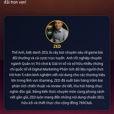
đãi trọn vẹn!
ZED
Thế Anh, biệt danh ZED, là cây bút chuyên sâu về game bài
đổi thưởng và cá cược trực tuyến. Anh tốt nghiệp chuyên
ngành Quản trị Trò chơi & Giải trí số và sở hữu nhiều chứng
chỉ quốc tế về Digital Marketing Phân tích dữ liệu người chơi.
Với hơn 5 năm kinh nghiệm viết nội dung cho các thương hiệu
lớn trong lĩnh vực iGaming, ZED đã xuất bản hàng trăm bài
phân tích chiến thuật và review chi tiết, thu hút hàng chục
nghìn độc giả. Bằng kiến thức chuyên môn cùng phong cách
viết gần gũi, ZED luôn mang đến những nội dung chuẩn SEO,
hữu ích và thiết thực cho cộng đồng 789Club.