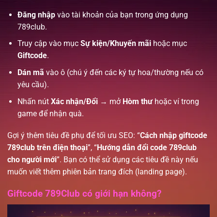
Đăng nhập
vào tài khoản của bạn trong ứng dụng
789club.
Truy cập vào mục
Sự kiện/Khuyến mãi
hoặc mục
Giftcode
.
Dán mã
vào ô (chú ý đến các ký tự hoa/thường nếu có
yêu cầu).
Nhấn nút
Xác nhận/Đổi
→ mở
Hòm thư
hoặc ví trong
game để nhận quà.
Gợi ý thêm tiêu đề phụ để tối ưu SEO: “
Cách nhập giftcode
789club trên điện thoại
”, “
Hướng dẫn đổi code 789club
cho người mới
”. Bạn có thể sử dụng các tiêu đề này nếu
muốn viết thêm phiên bản trang đích (landing page).
Giftcode 789Club có giới hạn không?