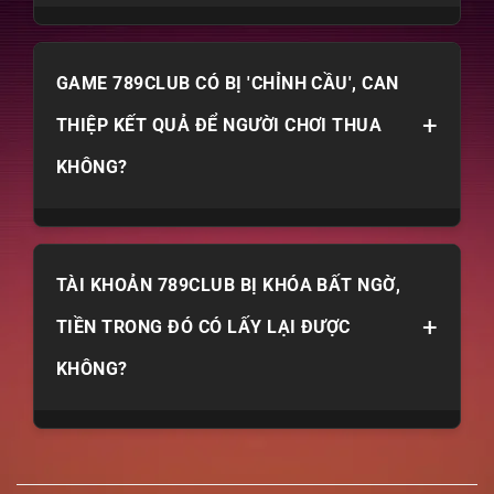
dịch.
Lỗi rút tiền thường do 3 nguyên nhân chính: 1)
GAME 789CLUB CÓ BỊ 'CHỈNH CẦU', CAN
Thông tin ngân hàng không trùng khớp với tên đăng
ký (cơ chế bảo vệ chính chủ); 2) Ngân hàng bảo trì
+
THIỆP KẾT QUẢ ĐỂ NGƯỜI CHƠI THUA
hoặc nghẽn mạng giờ cao điểm; 3) Phát hiện nghi
vấn gian lận cược. Nếu bạn chơi xanh chín, tiền
KHÔNG?
chắc chắn sẽ về sau 10-30 phút. Hãy liên hệ CSKH
nếu quá 1h chưa nhận được tiền.
789Club cam kết 'Xanh Chín'. Kết quả trò chơi được
TÀI KHOẢN 789CLUB BỊ KHÓA BẤT NGỜ,
vận hành bởi thuật toán ngẫu nhiên (RNG) và được
giám sát bởi ủy ban cờ bạc quốc tế. Nhà cái sống
+
TIỀN TRONG ĐÓ CÓ LẤY LẠI ĐƯỢC
nhờ phí hoa hồng (tiền phế) trên mỗi ván cược,
không cần thiết phải đánh đổi uy tín để can thiệp
KHÔNG?
vào kết quả của người chơi.
Tài khoản chỉ bị khóa khi hệ thống phát hiện vi
phạm nghiêm trọng: Dùng tool hack, tạo nhiều tài