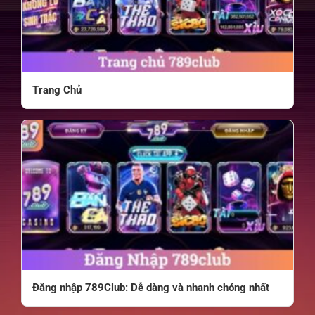
Trang Chủ
Đăng nhập 789Club: Dễ dàng và nhanh chóng nhất