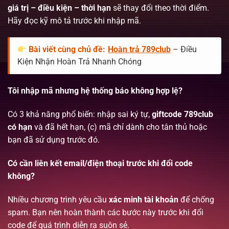
giá trị – điều kiện – thời hạn
sẽ thay đổi theo thời điểm.
Hãy đọc kỹ mô tả trước khi nhập mã.
Bài viết cùng chủ đề:
Hoàn trả 789club
– Điều
Kiện Nhận Hoàn Trả Nhanh Chóng
Tôi nhập mã nhưng hệ thống báo không hợp lệ?
Có 3 khả năng phổ biến: nhập sai ký tự,
giftcode 789club
có hạn
và đã hết hạn, (c) mã chỉ dành cho tân thủ hoặc
bạn đã sử dụng trước đó.
Có cần liên kết email/điện thoại trước khi đổi code
không?
Nhiều chương trình yêu cầu
xác minh tài khoản
để chống
spam. Bạn nên hoàn thành các bước này trước khi đổi
code để quá trình diễn ra suôn sẻ.