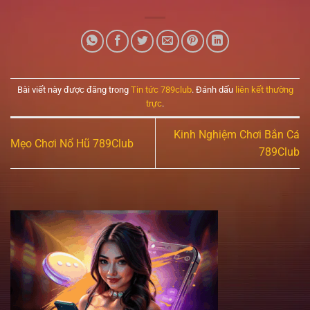
Bài viết này được đăng trong
Tin tức 789club
. Đánh dấu
liên kết thường
trực
.
Kinh Nghiệm Chơi Bắn Cá
Mẹo Chơi Nổ Hũ 789Club
789Club