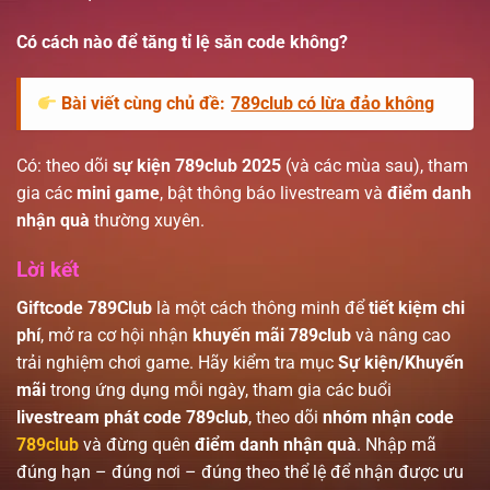
Có cách nào để tăng tỉ lệ săn code không?
Bài viết cùng chủ đề:
789club có lừa đảo không
Có: theo dõi
sự kiện 789club 2025
(và các mùa sau), tham
gia các
mini game
, bật thông báo livestream và
điểm danh
nhận quà
thường xuyên.
Lời kết
Giftcode 789Club
là một cách thông minh để
tiết kiệm chi
phí
, mở ra cơ hội nhận
khuyến mãi 789club
và nâng cao
trải nghiệm chơi game. Hãy kiểm tra mục
Sự kiện/Khuyến
mãi
trong ứng dụng mỗi ngày, tham gia các buổi
livestream phát code 789club
, theo dõi
nhóm nhận code
789club
và đừng quên
điểm danh nhận quà
. Nhập mã
đúng hạn – đúng nơi – đúng theo thể lệ để nhận được ưu