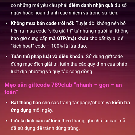
có những mã yêu cầu phải
điểm danh nhận quà
đủ số
ngày hoặc hoàn thành các nhiệm vụ trong sự kiện.
Không mua bán code trôi nổi:
Tuyệt đối không nên bỏ
tiền ra mua code “siêu giá trị” từ những người lạ. Không
bao giờ cung cấp
mã OTP/mật khẩu
cho bất kỳ ai để
“kích hoạt” code – 100% là lừa đảo.
Tuân thủ pháp luật và điều khoản:
Sử dụng giftcode
đúng mục đích giải trí, tuân thủ các quy định của pháp
luật địa phương và quy tắc cộng đồng.
Mẹo săn giftcode 789club “nhanh – gọn – an
toàn”
Bật thông báo
cho các trang fanpage/nhóm và
kiểm tra
ứng dụng
mỗi ngày.
Lưu lại lịch các sự kiện
theo tháng; ghi chú lại các mã
đã sử dụng để tránh dùng trùng.