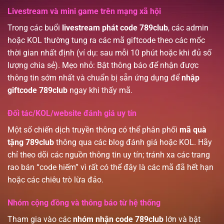
Livestream và mini game trên mạng xã hội
Trong các buổi
livestream phát code 789club
, các admin
hoặc KOL thường tung ra các mã giftcode theo các mốc
thời gian nhất định (ví dụ: sau mỗi 10 phút hoặc khi đủ số
lượng chia sẻ). Mẹo nhỏ: Bật thông báo để nhận được
thông tin sớm nhất và chuẩn bị sẵn ứng dụng để
nhập
giftcode 789club
ngay khi thấy mã.
Đối tác/KOL/website đánh giá uy tín
Một số chiến dịch truyền thông có thể phân phối
mã quà
tặng 789club
thông qua các blog đánh giá hoặc KOL. Hãy
chỉ theo dõi các nguồn thông tin uy tín; tránh xa các trang
rao bán “code hiếm” vì rất có thể đây là các mã đã hết hạn
hoặc các chiêu trò lừa đảo.
Nhóm cộng đồng và thông báo từ hệ thống
Tham gia vào các
nhóm nhận code 789club
lớn và bật