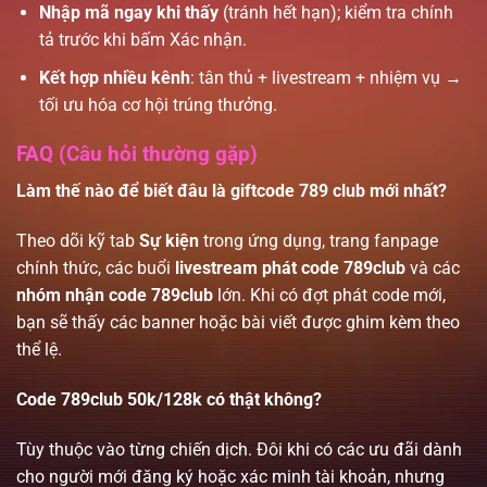
Nhập mã ngay khi thấy
(tránh hết hạn); kiểm tra chính
tả trước khi bấm Xác nhận.
Kết hợp nhiều kênh
: tân thủ + livestream + nhiệm vụ →
tối ưu hóa cơ hội trúng thưởng.
FAQ (Câu hỏi thường gặp)
Làm thế nào để biết đâu là giftcode 789 club mới nhất?
Theo dõi kỹ tab
Sự kiện
trong ứng dụng, trang fanpage
chính thức, các buổi
livestream phát code 789club
và các
nhóm nhận code 789club
lớn. Khi có đợt phát code mới,
bạn sẽ thấy các banner hoặc bài viết được ghim kèm theo
thể lệ.
Code 789club 50k/128k có thật không?
Tùy thuộc vào từng chiến dịch. Đôi khi có các ưu đãi dành
cho người mới đăng ký hoặc xác minh tài khoản, nhưng