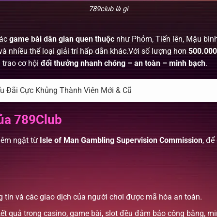
789club là gì
các
game bài dân gian quen thuộc
như Phỏm, Tiến lên, Mậu binh
và nhiều thể loại giải trí hấp dẫn khác.Với số lượng hơn
500.000
 trao cơ hội
đổi thưởng nhanh chóng – an toàn – minh bạch
.
u Đãi Cực Khủng Thành Viên Mới & Cũ
của 789Club
iêm ngặt từ
Isle of Man Gambling Supervision Commission
, để
g tin và các giao dịch của người chơi được mã hóa an toàn.
kết quả trong casino, game bài, slot đều đảm bảo công bằng, mi