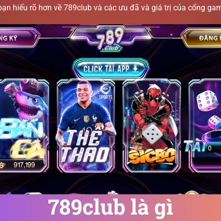
ạn hiểu rõ hơn về 789club và các ưu đã và giá trị của cổng ga