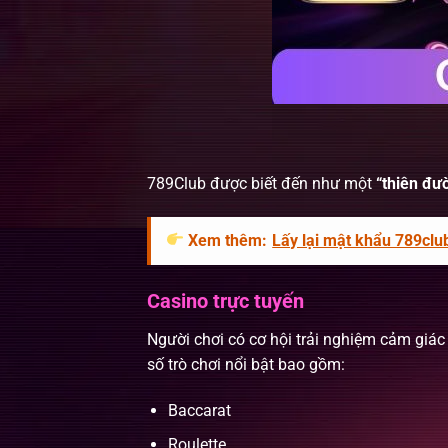
789Club được biết đến như một
“thiên đư
Xem thêm:
Lấy lại mật khẩu 789clu
Casino trực tuyến
Người chơi có cơ hội trải nghiệm cảm giá
số trò chơi nổi bật bao gồm:
Baccarat
Roulette