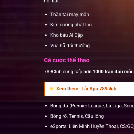
nổi bật:
Thần tài may mắn
Kim cương phát lộc
Kho báu Ai Cập
Vua hũ đổi thưởng
Cá cược thể thao
789Club cung cấp
hơn 1000 trận đấu mỗi
Xem thêm:
Tải App 789club
Bóng đá (Premier League, La Liga, Serie
Bóng rổ, Tennis, Cầu lông
eSports: Liên Minh Huyền Thoại, CS:GO