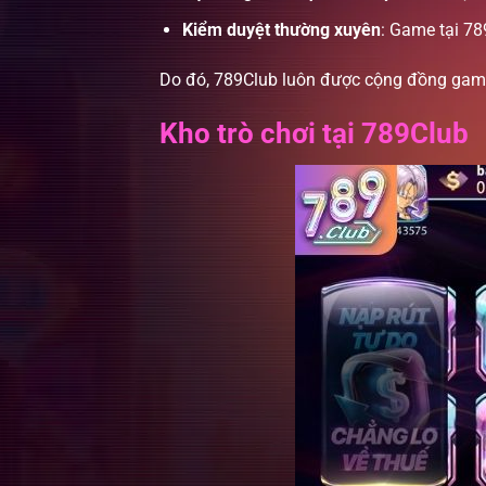
Kiểm duyệt thường xuyên
: Game tại 78
Do đó, 789Club luôn được cộng đồng gam
Kho trò chơi tại 789Club