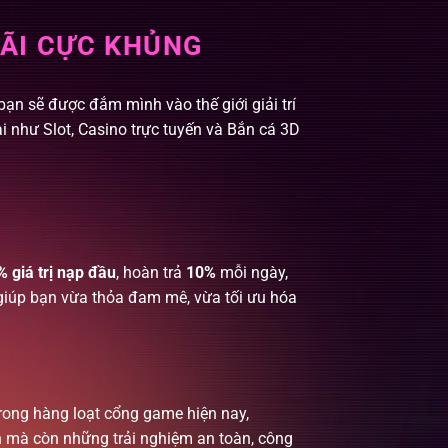
MÃI CỰC KHỦNG
bạn sẽ được đắm mình vào thế giới giải trí
 như Slot, Casino trực tuyến và Bắn cá 3D
 giá trị nạp đầu
, hoàn trả
10%
mỗi ngày,
giúp bạn vừa thỏa đam mê, vừa tối ưu hóa
rong hàng loạt cổng game hiện nay,
ẫn mà còn những trải nghiệm an toàn, công