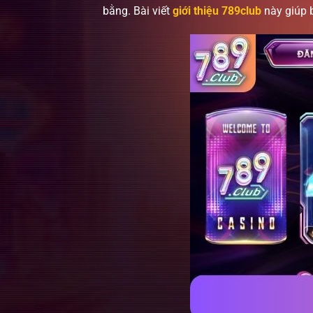
bằng. Bài viết
giới thiệu 789club
này giúp b