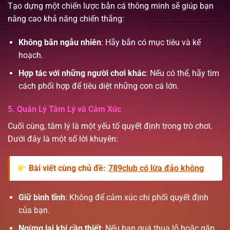
Tạo dựng một chiến lược bắn cá thông minh sẽ giúp bạn
nâng cao khả năng chiến thắng:
Không bắn ngẫu nhiên
: Hãy bắn có mục tiêu và kế
hoạch.
Hợp tác với những người chơi khác
: Nếu có thể, hãy tìm
cách phối hợp để tiêu diệt những con cá lớn.
5. Quản Lý Tâm Lý và Cảm Xúc
Cuối cùng, tâm lý là một yếu tố quyết định trong trò chơi.
Dưới đây là một số lời khuyên:
Bài viết cùng chủ đề:
789club có lừa đảo không
Giữ bình tĩnh
: Không để cảm xúc chi phối quyết định
của bạn.
Ngừng lại khi cần thiết
: Nếu bạn quá thua lỗ hoặc gặp