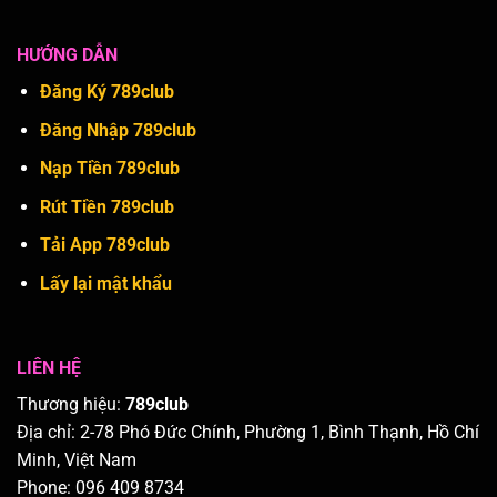
HƯỚNG DẪN
Đăng Ký 789club
Đăng Nhập 789club
Nạp Tiền 789club
Rút Tiền 789club
Tải App 789club
Lấy lại mật khẩu
LIÊN HỆ
Thương hiệu:
789club
Địa chỉ: 2-78 Phó Đức Chính, Phường 1, Bình Thạnh, Hồ Chí
Minh, Việt Nam
Phone: 096 409 8734