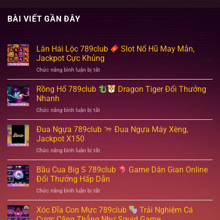
BÀI VIẾT GẦN ĐÂY
Lân Hái Lộc 789club
Slot Nổ Hũ May Mắn,
Jackpot Cực Khủng
ở
Chức năng bình luận bị tắt
Lân
Hái
Rồng Hổ 789club
Dragon Tiger Đổi Thưởng
Lộc
Nhanh
789club
ở
Chức năng bình luận bị tắt
Rồng
Slot
Hổ
Đua Ngựa 789club
Nổ
Đua Ngựa Máy Xèng,
789club
Hũ
Jackpot X150
May
ở
Chức năng bình luận bị tắt
Mắn,
Đua
Dragon
Jackpot
Ngựa
Bầu Cua Big S 789club
Tiger
Game Dân Gian Online
Cực
789club
Đổi
Đổi Thưởng Hấp Dẫn
Khủng
Thưởng
ở
Chức năng bình luận bị tắt
Đua
Nhanh
Bầu
Ngựa
Cua
Xóc Đĩa Con Mực 789club
Máy
Trải Nghiệm Cá
Big
Xèng,
Cược Căng Thẳng Như Squid Game