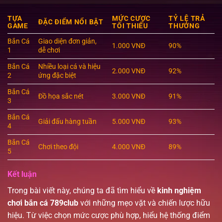
TỰA
MỨC CƯỢC
TỶ LỆ TRẢ
ĐẶC ĐIỂM NỔI BẬT
GAME
TỐI THIỂU
THƯỞNG
Bắn Cá
Giao diện đơn giản,
1.000 VNĐ
90%
1
dễ chơi
Bắn Cá
Nhiều loại cá và hiệu
2.000 VNĐ
92%
2
ứng đặc biệt
Bắn Cá
Đồ họa sắc nét
3.000 VNĐ
91%
3
Bắn Cá
Giải đấu hàng tuần
5.000 VNĐ
93%
4
Bắn Cá
Chơi theo đội
4.000 VNĐ
89%
5
Kết luận
Trong bài viết này, chúng ta đã tìm hiểu về
kinh nghiệm
chơi bắn cá 789club
với những mẹo vặt và chiến lược hữu
hiệu. Từ việc chọn mức cược phù hợp, hiểu hệ thống điểm