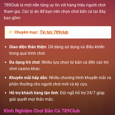
789Club là một nền tảng uy tín với hàng triệu người chơi
tham gia. Các lý do để bạn nên chọn chơi bắn cá tại đây
bao gồm:
Chuyên mục:
Tin tức 789club
Giao diện thân thiện
: Dễ dàng sử dụng và điều khiển
trong quá trình chơi.
Đa dạng trò chơi
: Nhiều lựa chọn từ bắn cá đến các trò
chơi casino khác.
Khuyến mãi hấp dẫn
: Nhiều chương trình khuyến mãi và
phần thưởng cho người chơi mới và kỳ cựu.
Hỗ trợ khách hàng tận tình
: Đội ngũ hỗ trợ 24/7 giúp
giải quyết mọi thắc mắc.
Kinh Nghiệm Chơi Bắn Cá 789Club