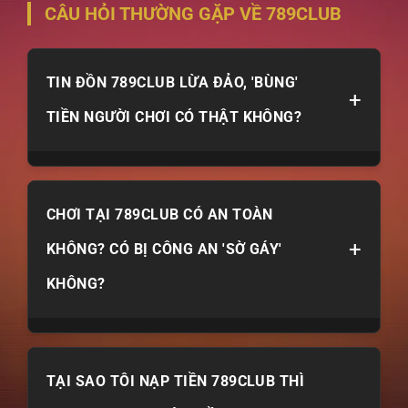
CÂU HỎI THƯỜNG GẶP VỀ 789CLUB
789club phiên bản mới
➤
Chiến Thuật Chơi Poker 789club
➤
TIN ĐỒN 789CLUB LỪA ĐẢO, 'BÙNG'
+
Cách Chơi Tài Xỉu 789Club
➤
TIỀN NGƯỜI CHƠI CÓ THẬT KHÔNG?
Luật chơi tiến lên 789club
➤
Hoàn toàn không. Tin đồn thường xuất phát từ 2
CHƠI TẠI 789CLUB CÓ AN TOÀN
phía: Đối thủ cạnh tranh chơi xấu hoặc người chơi vi
phạm quy định (dùng tool hack, bào khuyến mãi)
+
KHÔNG? CÓ BỊ CÔNG AN 'SỜ GÁY'
nên bị khóa. 789Club sở hữu giấy phép Isle of Man
(GSC), cam kết thanh toán sòng phẳng 1-1. Một
KHÔNG?
cổng game lừa đảo không thể tồn tại và phát triển
hàng triệu người chơi suốt nhiều năm qua.
Hệ thống máy chủ của 789Club đặt tại nước ngoài
TẠI SAO TÔI NẠP TIỀN 789CLUB THÌ
và dữ liệu người dùng được mã hóa tuyệt đối bằng
Bài viết cùng chủ đề:
Tỷ lệ trả thưởng
công nghệ SSL 256-bit. Mọi thông tin giao dịch đều