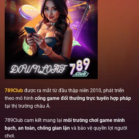
789Club
được ra mắt từ đầu thập niên 2010, phát triển
theo mô hình
cổng game đổi thưởng trực tuyến hợp pháp
tại thị trường châu Á.
789Club cam kết mang lại
môi trường chơi game minh
bạch, an toàn, chống gian lận
và bảo vệ quyền lợi người
chơi.