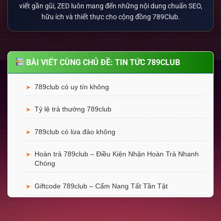
viết gần gũi, ZED luôn mang đến những nội dung chuẩn SEO,
hữu ích và thiết thực cho cộng đồng 789Club.
BÀI VIẾT CÙNG CHỦ ĐỀ: TIN TỨC 789CLUB
789club có uy tín không
➤
Tỷ lệ trả thưởng 789club
➤
789club có lừa đảo không
➤
Hoàn trả 789club – Điều Kiện Nhận Hoàn Trả Nhanh
➤
Chóng
Giftcode 789club – Cẩm Nang Tất Tần Tật
➤
Mẹo Chơi Nổ Hũ 789Club
➤