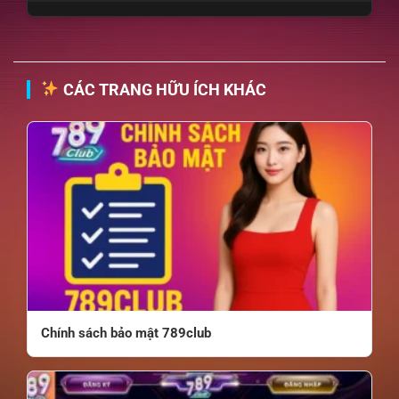
Tài khoản chỉ bị khóa khi hệ thống phát hiện vi
phạm nghiêm trọng: Dùng tool hack, tạo nhiều tài
khoản để trục lợi khuyến mãi, hoặc đánh quây. Nếu
CÁC TRANG HỮU ÍCH KHÁC
bạn bị khóa nhầm, hãy khiếu nại ngay với bộ phận
CSKH 24/7. Sau khi xác minh trong sạch, tài khoản
và toàn bộ số tiền sẽ được khôi phục.
Chính sách bảo mật 789club