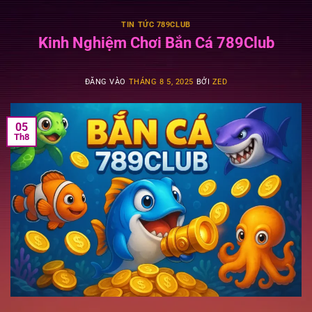
Bỏ
qua
TIN TỨC 789CLUB
Kinh Nghiệm Chơi Bắn Cá 789Club
nội
dung
ĐĂNG VÀO
THÁNG 8 5, 2025
BỞI
ZED
05
Th8