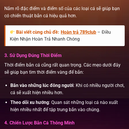
Nắm rõ đặc điểm và điểm số của các loại cá sẽ giúp bạn
có chiến thuật bắn cá hiệu quả hơn.
Bài viết cùng chủ đề:
Hoàn trả 789club
– Điều
Kiện Nhận Hoàn Trả Nhanh Chóng
3. Sử Dụng Đúng Thời Điểm
Thời điểm bắn cá cũng rất quan trọng. Các mẹo dưới đây
sẽ giúp bạn tìm thời điểm vàng để bắn:
Bắn vào những lúc đông người
: Khi có nhiều người chơi,
cá sẽ xuất hiện nhiều hơn.
Theo dõi xu hướng
: Quan sát những loại cá nào xuất
hiện nhiều nhất để tập trung bắn vào chúng.
4. Chiến Lược Bắn Cá Thông Minh