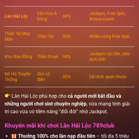
Văn hóa Á
Jackpot, Free Spin,
Lân Hái Lộc
96%
Đông
Bonus Game
Thần Tài May
Thần Tài
95%
Nhiều vòng Free Spin
Mắn
Jackpot cực lớn, siêu
Kho Báu Rồng
Thần thoại
94%
kịch tính
Nổ Hũ Truyền
Slot cổ
92%
Dễ chơi, quen thuộc
Thống
điển
Lân Hái Lộc phù hợp cho
cả người mới bắt đầu và
những người chơi slot chuyên nghiệp
, vừa mang tính giải
trí cao vừa có tiềm năng “đổi đời” nhờ Jackpot.
Khuyến mãi khi chơi Lân Hái Lộc 789club
Thưởng 100% cho lần nạp đầu tiên
– tối đa 5 triệu