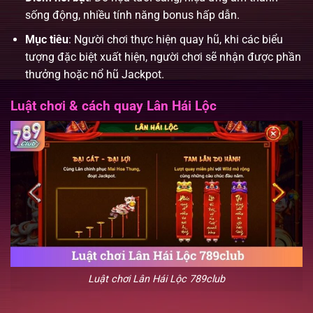
sống động, nhiều tính năng bonus hấp dẫn.
Mục tiêu
: Người chơi thực hiện quay hũ, khi các biểu
tượng đặc biệt xuất hiện, người chơi sẽ nhận được phần
thưởng hoặc nổ hũ Jackpot.
Luật chơi & cách quay Lân Hái Lộc
Luật chơi Lân Hái Lộc 789club