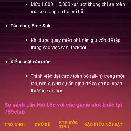
Mức 1.000 – 5.000 xu/lượt không chỉ an toàn
mà còn tăng cơ hội nổ hũ.
Tận dụng Free Spin
Khi được quay miễn phí, nên giữ vốn để tập
trung vào việc săn Jackpot.
Kiểm soát cảm xúc
Tránh việc đặt cược toàn bộ (all-in) trong một
lần, nên duy trì sự ổn định để có cơ hội nhận
thưởng cao hơn.
So sánh Lân Hái Lộc với các game slot khác tại
789club
RTP ƯỚC
TRÒ CHƠI
CHỦ ĐỀ
ĐẶC ĐIỂM NỔI BẬT
TÍNH