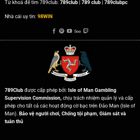
Từ khoá để tìm 789club:
789club
|
789 club
|
789clubpc
Nhà cái uy tín:
98WIN
789Club
được cấp phép bởi:
Isle of Man Gambling
Supervision Commission,
chịu trách nhiệm quản lý và cấp
phép cho tất cả các hoạt động cờ bạc trên Đảo Man (Isle of
Man).
Bảo vệ người chơi,
Chống tội phạm,
Giám sát và
tuân thủ