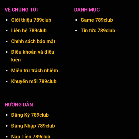
VỀ CHÚNG TÔI
DANH MỤC
Giới thiệu 789club
Game 789club
Liên hệ 789club
Tin tức 789club
Chính sách bảo mật
Điều khoản và điều
kiện
Miễn trừ trách nhiệm
Khuyến mãi 789club
HƯỚNG DẪN
Đăng Ký 789club
Đăng Nhập 789club
Nạp Tiền 789club