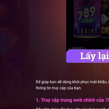
Để giúp bạn dễ dàng khôi phục mật khẩu, c
thông tin truy cập của bạn.
1. Truy cập trang web chính của 