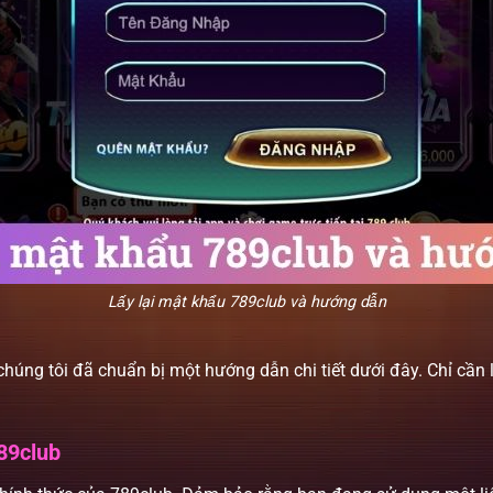
Lấy lại mật khẩu 789club và hướng dẫn
húng tôi đã chuẩn bị một hướng dẫn chi tiết dưới đây. Chỉ cần 
789club