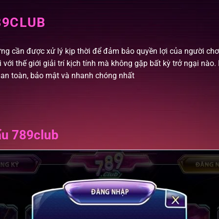
89CLUB
ng cần được xử lý kịp thời để đảm bảo quyền lợi của người chơ
với thế giới giải trí kịch tính mà không gặp bất kỳ trở ngại nào
h an toàn, bảo mật và nhanh chóng nhất
ẩu 789club