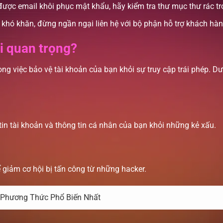
ược email khôi phục mật khẩu, hãy kiểm tra thư mục thư rác tr
 khó khăn, đừng ngần ngại liên hệ với bộ phận hỗ trợ khách hà
i quan trọng?
g việc bảo vệ tài khoản của bạn khỏi sự truy cập trái phép. Dướ
in tài khoản và thông tin cá nhân của bạn khỏi những kẻ xấu.
giảm cơ hội bị tấn công từ những hacker.
Phương Thức Phổ Biến Nhất