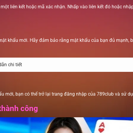
một liên kết hoặc mã xác nhận. Nhấp vào liên kết đó hoặc nhập
p mật khẩu mới. Hãy đảm bảo rằng mật khẩu của bạn đủ mạnh, b
n chi tiết
khẩu mới, bạn có thể trở lại trang đăng nhập của 789club và sử
thành công