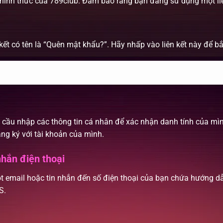
chính thức của 789club. Đảm bảo rằng bạn đang sử dụng một liên 
kết có tên là “Quên mật khẩu?”. Hãy nhấp vào liên kết này để b
u cầu nhập các thông tin cá nhân để xác nhận danh tính của mì
ng ký với tài khoản của mình.
nhắn điện thoại
một email hoặc tin nhắn đến số điện thoại của bạn chứa hướng 
S.