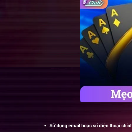
Sử dụng email hoặc số điện thoại chín