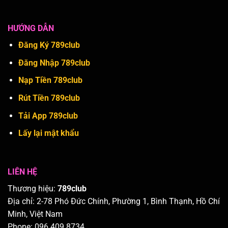
HƯỚNG DẪN
Đăng Ký 789club
Đăng Nhập 789club
Nạp Tiền 789club
Rút Tiền 789club
Tải App 789club
Lấy lại mật khẩu
LIÊN HỆ
Thương hiệu:
789club
Địa chỉ: 2-78 Phó Đức Chính, Phường 1, Bình Thạnh, Hồ Chí
Minh, Việt Nam
Phone: 096 409 8734