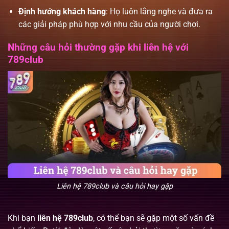
Định hướng khách hàng
: Họ luôn lắng nghe và đưa ra
các giải pháp phù hợp với nhu cầu của người chơi.
Những câu hỏi thường gặp khi liên hệ với
789club
Liên hệ 789club và câu hỏi hay gặp
Khi bạn
liên hệ 789club
, có thể bạn sẽ gặp một số vấn đề