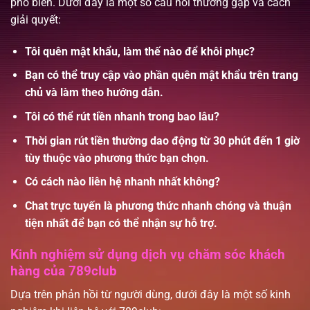
phổ biến. Dưới đây là một số câu hỏi thường gặp và cách
giải quyết:
Tôi quên mật khẩu, làm thế nào để khôi phục?
Bạn có thể truy cập vào phần quên mật khẩu trên trang
chủ và làm theo hướng dẫn.
Tôi có thể rút tiền nhanh trong bao lâu?
Thời gian rút tiền thường dao động từ 30 phút đến 1 giờ
tùy thuộc vào phương thức bạn chọn.
Có cách nào liên hệ nhanh nhất không?
Chat trực tuyến là phương thức nhanh chóng và thuận
tiện nhất để bạn có thể nhận sự hỗ trợ.
Kinh nghiệm sử dụng dịch vụ chăm sóc khách
hàng của 789club
Dựa trên phản hồi từ người dùng, dưới đây là một số kinh