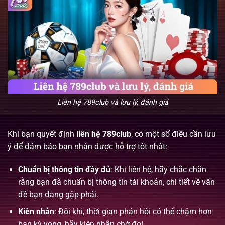
Liên hệ 789club và lưu lý, đánh giá
Khi bạn quyết định
liên hệ 789club
, có một số điều cần lưu
ý để đảm bảo bạn nhận được hỗ trợ tốt nhất:
Chuẩn bị thông tin đầy đủ
: Khi liên hệ, hãy chắc chắn
rằng bạn đã chuẩn bị thông tin tài khoản, chi tiết về vấn
đề bạn đang gặp phải.
Kiên nhẫn
: Đôi khi, thời gian phản hồi có thể chậm hơn
bạn kỳ vọng, hãy kiên nhẫn chờ đợi.