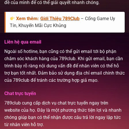
đề của mình để có thể giải quyết nhanh chóng.
Xem thêm:
Giới Thiệu 789Club
– Cổng Game Uy
Tín, Khuyến Mãi Cực Khủng
Liên hệ qua email
Ngoài số hotline, bạn cũng có thể gửi email tới bộ phận
chăm sóc khách hàng của 789club. Khi gửi email, bạn cần
trình bày rõ ràng nội dung vấn đề để nhân viên có thể hỗ
trợ bạn tốt nhất. Đảm bảo sử dụng địa chỉ email chính thức
của 789club để tránh các trường hợp giả mạo.
Chat trực tuyến
789club cung cấp dịch vụ chat trực tuyến ngay trên
website của họ. Đây là một phương thức tiện lợi và nhanh
chóng giúp bạn có thể nhận được câu trả lời ngay lập tức
từ nhân viên hỗ trợ.