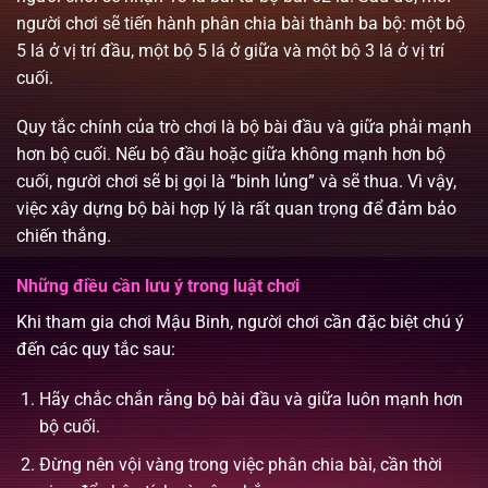
người chơi sẽ tiến hành phân chia bài thành ba bộ: một bộ
5 lá ở vị trí đầu, một bộ 5 lá ở giữa và một bộ 3 lá ở vị trí
cuối.
Quy tắc chính của trò chơi là bộ bài đầu và giữa phải mạnh
hơn bộ cuối. Nếu bộ đầu hoặc giữa không mạnh hơn bộ
cuối, người chơi sẽ bị gọi là “binh lủng” và sẽ thua. Vì vậy,
việc xây dựng bộ bài hợp lý là rất quan trọng để đảm bảo
chiến thắng.
Những điều cần lưu ý trong luật chơi
Khi tham gia chơi Mậu Binh, người chơi cần đặc biệt chú ý
đến các quy tắc sau:
Hãy chắc chắn rằng bộ bài đầu và giữa luôn mạnh hơn
bộ cuối.
Đừng nên vội vàng trong việc phân chia bài, cần thời