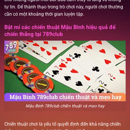
tự tin. Để thành thạo trong trò chơi này, người chơi thường
cần có một khoảng thời gian luyện tập.
Bật mí các chiến thuật Mậu Binh hiệu quả để
chiến thắng tại 789club
Mậu Binh 789club chiến thuật và mẹo hay
Chiến thuật chơi là yếu tố quyết định đến khả năng chiến