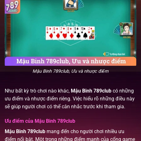
Mậu Binh 789club, Ưu và nhược điểm
Như bất kỳ trò chơi nào khác,
Mậu Binh 789club
có những
ưu điểm và nhược điểm riêng. Việc hiểu rõ những điều này
sẽ giúp người chơi có thể cân nhắc trước khi tham gia.
Ưu điểm của Mậu Binh 789club
Mậu Binh 789club
mang đến cho người chơi nhiều ưu
điểm nổi bật. Một trong những điểm mạnh của cổng game