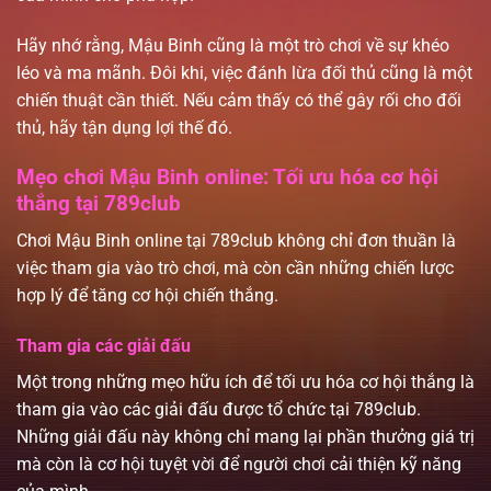
Hãy nhớ rằng, Mậu Binh cũng là một trò chơi về sự khéo
léo và ma mãnh. Đôi khi, việc đánh lừa đối thủ cũng là một
chiến thuật cần thiết. Nếu cảm thấy có thể gây rối cho đối
thủ, hãy tận dụng lợi thế đó.
Mẹo chơi Mậu Binh online: Tối ưu hóa cơ hội
thắng tại 789club
Chơi Mậu Binh online tại 789club không chỉ đơn thuần là
việc tham gia vào trò chơi, mà còn cần những chiến lược
hợp lý để tăng cơ hội chiến thắng.
Tham gia các giải đấu
Một trong những mẹo hữu ích để tối ưu hóa cơ hội thắng là
tham gia vào các giải đấu được tổ chức tại 789club.
Những giải đấu này không chỉ mang lại phần thưởng giá trị
mà còn là cơ hội tuyệt vời để người chơi cải thiện kỹ năng