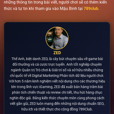
những thông tin trong bài viết, người chơi sẽ có thêm kiến
thức và tự tin khi tham gia vào Mậu Binh tại
789club
.
ZED
Thế Anh, biệt danh ZED, là cây bút chuyên sâu về game bài
đổi thưởng và cá cược trực tuyến. Anh tốt nghiệp chuyên
ngành Quản trị Trò chơi & Giải trí số và sở hữu nhiều chứng
chỉ quốc tế về Digital Marketing Phân tích dữ liệu người chơi.
Với hơn 5 năm kinh nghiệm viết nội dung cho các thương hiệu
lớn trong lĩnh vực iGaming, ZED đã xuất bản hàng trăm bài
phân tích chiến thuật và review chi tiết, thu hút hàng chục
nghìn độc giả. Bằng kiến thức chuyên môn cùng phong cách
viết gần gũi, ZED luôn mang đến những nội dung chuẩn SEO,
hữu ích và thiết thực cho cộng đồng 789Club.