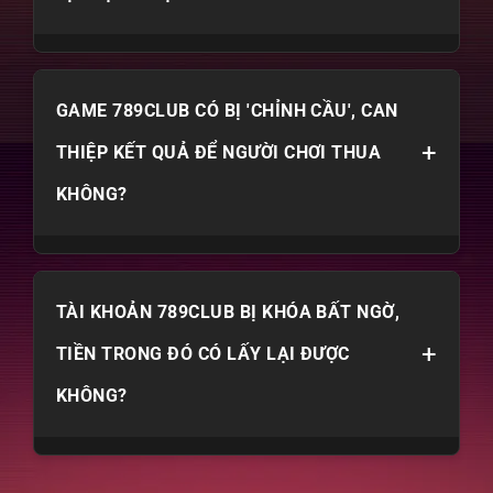
sử dụng tài khoản ngân hàng chính chủ để giao
Bắn Cá 789Club – Săn Cá Đổi Thưởng, Nổ Hũ Rồng
➤
Giá Trị Lớn
dịch.
Lỗi rút tiền thường do 3 nguyên nhân chính: 1)
Roulette 789club: Trải nghiệm cá cược đầy thú vị
➤
GAME 789CLUB CÓ BỊ 'CHỈNH CẦU', CAN
Thông tin ngân hàng không trùng khớp với tên đăng
ký (cơ chế bảo vệ chính chủ); 2) Ngân hàng bảo trì
Tài Xỉu 789Club: Chơi Tài Xỉu Online Uy Tín, Tỷ Lệ
➤
+
THIỆP KẾT QUẢ ĐỂ NGƯỜI CHƠI THUA
Thắng Cao Nhất!
hoặc nghẽn mạng giờ cao điểm; 3) Phát hiện nghi
vấn gian lận cược. Nếu bạn chơi xanh chín, tiền
KHÔNG?
Game Slot 789club: Mẹo chơi từ cao thủ và Ưu đãi
➤
chắc chắn sẽ về sau 10-30 phút. Hãy liên hệ CSKH
nếu quá 1h chưa nhận được tiền.
Poker 789club: Khám Phá Thế Giới Poker Bất Tận
➤
789Club cam kết 'Xanh Chín'. Kết quả trò chơi được
TÀI KHOẢN 789CLUB BỊ KHÓA BẤT NGỜ,
Xóc Đĩa 789Club: Kinh Nghiệm Chơi, Mẹo Soi Cầu &
➤
vận hành bởi thuật toán ngẫu nhiên (RNG) và được
Tăng Cơ Hội Thắng
giám sát bởi ủy ban cờ bạc quốc tế. Nhà cái sống
+
TIỀN TRONG ĐÓ CÓ LẤY LẠI ĐƯỢC
nhờ phí hoa hồng (tiền phế) trên mỗi ván cược,
Blackjack 789club: Những điều cần biết
➤
không cần thiết phải đánh đổi uy tín để can thiệp
KHÔNG?
vào kết quả của người chơi.
Tài khoản chỉ bị khóa khi hệ thống phát hiện vi