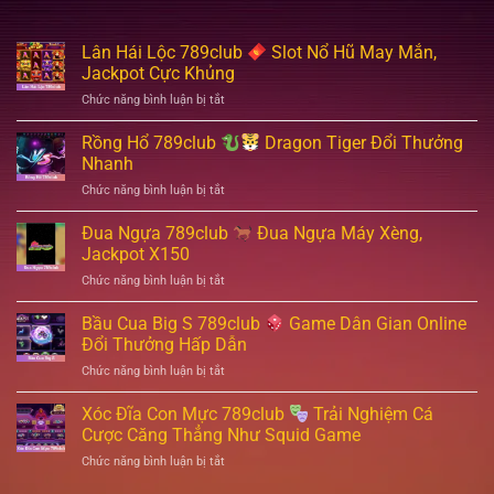
Lân Hái Lộc 789club
Slot Nổ Hũ May Mắn,
Jackpot Cực Khủng
ở
Chức năng bình luận bị tắt
Lân
Hái
Rồng Hổ 789club
Dragon Tiger Đổi Thưởng
Lộc
Nhanh
789club
ở
Chức năng bình luận bị tắt
Rồng
Slot
Hổ
Đua Ngựa 789club
Nổ
Đua Ngựa Máy Xèng,
789club
Hũ
Jackpot X150
May
ở
Chức năng bình luận bị tắt
Mắn,
Đua
Dragon
Jackpot
Ngựa
Bầu Cua Big S 789club
Tiger
Game Dân Gian Online
Cực
789club
Đổi
Đổi Thưởng Hấp Dẫn
Khủng
Thưởng
ở
Chức năng bình luận bị tắt
Đua
Nhanh
Bầu
Ngựa
Cua
Xóc Đĩa Con Mực 789club
Máy
Trải Nghiệm Cá
Big
Xèng,
Cược Căng Thẳng Như Squid Game
S
Jackpot
ở
Chức năng bình luận bị tắt
789club
X150
Xóc