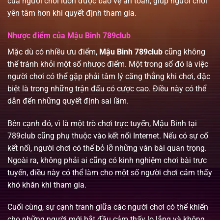
của người chơi luôn được bảo vệ an toàn, giúp người chơi
yên tâm hơn khi quyết định tham gia.
Nhược điểm của Mậu Binh 789club
Mặc dù có nhiều ưu điểm,
Mậu Binh 789club
cũng không
thể tránh khỏi một số nhược điểm. Một trong số đó là việc
người chơi có thể gặp phải tâm lý căng thẳng khi chơi, đặc
biệt là trong những trận đấu có cược cao. Điều này có thể
dẫn đến những quyết định sai lầm.
Bên cạnh đó, vì là một trò chơi trực tuyến, Mậu Binh tại
789club cũng phụ thuộc vào kết nối Internet. Nếu có sự cố
kết nối, người chơi có thể bỏ lỡ những ván bài quan trọng.
Ngoài ra, không phải ai cũng có kinh nghiệm chơi bài trực
tuyến, điều này có thể làm cho một số người chơi cảm thấy
khó khăn khi tham gia.
Cuối cùng, sự cạnh tranh giữa các người chơi có thể khiến
cho những người mới bắt đầu cảm thấy lo lắng và không