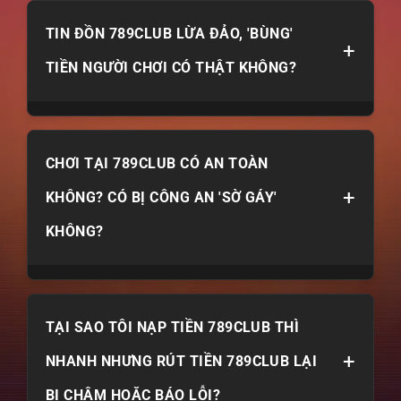
Thưởng Uy Tín
TIN ĐỒN 789CLUB LỪA ĐẢO, 'BÙNG'
+
Thể Thao 789Club – Cá Cược Bóng Đá Online Uy Tín
➤
TIỀN NGƯỜI CHƠI CÓ THẬT KHÔNG?
Xổ Số 789club – Tìm Hiểu Về Thế Giới Xổ Số
➤
Lô đề 789club: Khám Phá Thế Giới Lô Đề Từ Góc
➤
Hoàn toàn không. Tin đồn thường xuất phát từ 2
Nhìn Mới
CHƠI TẠI 789CLUB CÓ AN TOÀN
phía: Đối thủ cạnh tranh chơi xấu hoặc người chơi vi
phạm quy định (dùng tool hack, bào khuyến mãi)
+
Hiểu về liêng 789club
KHÔNG? CÓ BỊ CÔNG AN 'SỜ GÁY'
➤
nên bị khóa. 789Club sở hữu giấy phép Isle of Man
(GSC), cam kết thanh toán sòng phẳng 1-1. Một
KHÔNG?
Sâm Lốc 789club
➤
cổng game lừa đảo không thể tồn tại và phát triển
hàng triệu người chơi suốt nhiều năm qua.
Phỏm 789club: Trò Chơi Thú Vị và Hấp Dẫn
➤
Hệ thống máy chủ của 789Club đặt tại nước ngoài
Chiến Thuật Tiến Lên Miền Nam 789Club
➤
TẠI SAO TÔI NẠP TIỀN 789CLUB THÌ
và dữ liệu người dùng được mã hóa tuyệt đối bằng
công nghệ SSL 256-bit. Mọi thông tin giao dịch đều
+
Baccarat 789club: Khám Phá Thế Giới Trò Chơi Hấp
NHANH NHƯNG RÚT TIỀN 789CLUB LẠI
➤
được ẩn danh. Tuy nhiên, để an toàn tuyệt đối, bạn
Dẫn
không nên chia sẻ tài khoản cho người khác và nên
BỊ CHẬM HOẶC BÁO LỖI?