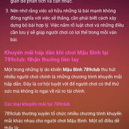
gian để phân tích và cân nhắc.
Nên nhớ rằng việc sở hữu những lá bài mạnh không
đồng nghĩa với việc sẽ thắng, cần phải biết cách xây
dựng bộ bài hợp lý. Việc nắm rõ luật chơi và những điều
cần lưu ý sẽ giúp người chơi có lợi thế trong mỗi ván
bài.
Khuyến mãi hấp dẫn khi chơi Mậu Binh tại
789club: Nhận thưởng liền tay
Một trong những lý do khiến
Mậu Binh 789club
thu hút
nhiều người chơi chính là những chương trình khuyến mãi
hấp dẫn. Đây là cơ hội tuyệt vời để người chơi có thể thử
sức mà không lo ngại về rủi ro tài chính.
Các loại khuyến mãi tại 789club
789club thường xuyên tổ chức nhiều chương trình khuyến
mãi khác nhau cho người chơi Mậu Binh. Một số điều dễ
thấy là: