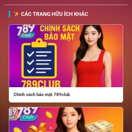
phạm nghiêm trọng: Dùng tool hack, tạo nhiều tài
khoản để trục lợi khuyến mãi, hoặc đánh quây. Nếu
CÁC TRANG HỮU ÍCH KHÁC
bạn bị khóa nhầm, hãy khiếu nại ngay với bộ phận
CSKH 24/7. Sau khi xác minh trong sạch, tài khoản
và toàn bộ số tiền sẽ được khôi phục.
Chính sách bảo mật 789club