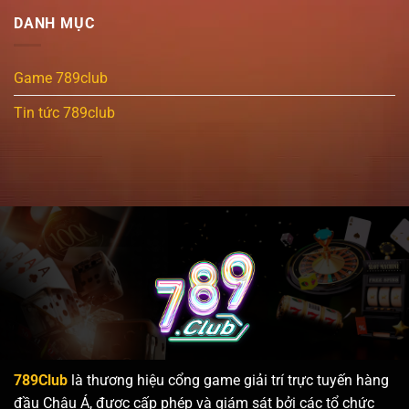
Đĩa
Game
Con
DANH MỤC
Dân
Mực
Gian
789club
Online
Đổi
Game 789club
Trải
Thưởng
Nghiệm
Hấp
Tin tức 789club
Cá
Dẫn
Cược
Căng
Thẳng
Như
Squid
Game
789Club
là thương hiệu cổng game giải trí trực tuyến hàng
đầu Châu Á, được cấp phép và giám sát bởi các tổ chức