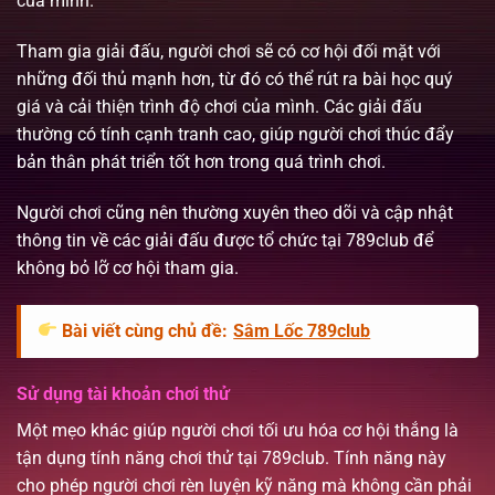
của mình.
Tham gia giải đấu, người chơi sẽ có cơ hội đối mặt với
những đối thủ mạnh hơn, từ đó có thể rút ra bài học quý
giá và cải thiện trình độ chơi của mình. Các giải đấu
thường có tính cạnh tranh cao, giúp người chơi thúc đẩy
bản thân phát triển tốt hơn trong quá trình chơi.
Người chơi cũng nên thường xuyên theo dõi và cập nhật
thông tin về các giải đấu được tổ chức tại 789club để
không bỏ lỡ cơ hội tham gia.
Bài viết cùng chủ đề:
Sâm Lốc 789club
Sử dụng tài khoản chơi thử
Một mẹo khác giúp người chơi tối ưu hóa cơ hội thắng là
tận dụng tính năng chơi thử tại 789club. Tính năng này
cho phép người chơi rèn luyện kỹ năng mà không cần phải