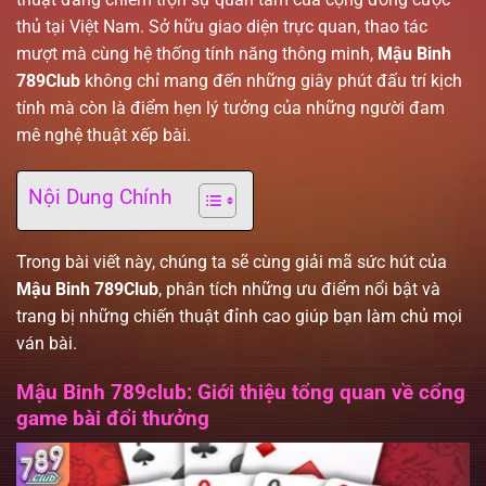
thủ tại Việt Nam. Sở hữu giao diện trực quan, thao tác
mượt mà cùng hệ thống tính năng thông minh,
Mậu Binh
789Club
không chỉ mang đến những giây phút đấu trí kịch
tính mà còn là điểm hẹn lý tưởng của những người đam
mê nghệ thuật xếp bài.
Nội Dung Chính
Trong bài viết này, chúng ta sẽ cùng giải mã sức hút của
Mậu Binh 789Club
, phân tích những ưu điểm nổi bật và
trang bị những chiến thuật đỉnh cao giúp bạn làm chủ mọi
ván bài.
Mậu Binh 789club: Giới thiệu tổng quan về cổng
game bài đổi thưởng