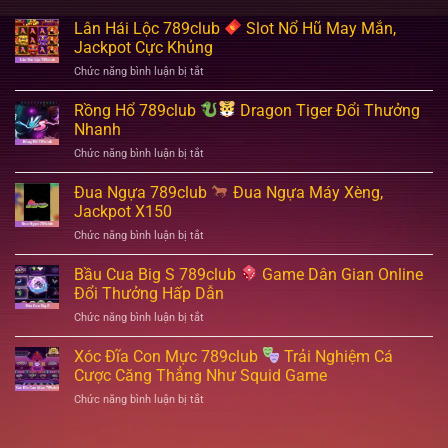
Lân Hái Lộc 789club
Slot Nổ Hũ May Mắn,
Jackpot Cực Khủng
ở
Chức năng bình luận bị tắt
Lân
Hái
Rồng Hổ 789club
Dragon Tiger Đổi Thưởng
Lộc
Nhanh
789club
ở
Chức năng bình luận bị tắt
Rồng
Slot
Hổ
Đua Ngựa 789club
Nổ
Đua Ngựa Máy Xèng,
789club
Hũ
Jackpot X150
May
ở
Chức năng bình luận bị tắt
Mắn,
Đua
Dragon
Jackpot
Ngựa
Bầu Cua Big S 789club
Tiger
Game Dân Gian Online
Cực
789club
Đổi
Đổi Thưởng Hấp Dẫn
Khủng
Thưởng
ở
Chức năng bình luận bị tắt
Đua
Nhanh
Bầu
Ngựa
Cua
Xóc Đĩa Con Mực 789club
Máy
Trải Nghiệm Cá
Big
Xèng,
Cược Căng Thẳng Như Squid Game
S
Jackpot
ở
Chức năng bình luận bị tắt
789club
X150
Xóc
Đĩa
Game