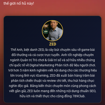
thế giới nổ hũ này!
ZED
Thế Anh, biệt danh ZED, là cây bút chuyên sâu về game bài
đổi thưởng và cá cược trực tuyến. Anh tốt nghiệp chuyên
ngành Quản trị Trò chơi & Giải trí số và sở hữu nhiều chứng
chỉ quốc tế về Digital Marketing Phân tích dữ liệu người chơi.
Với hơn 5 năm kinh nghiệm viết nội dung cho các thương hiệu
lớn trong lĩnh vực iGaming, ZED đã xuất bản hàng trăm bài
phân tích chiến thuật và review chi tiết, thu hút hàng chục
nghìn độc giả. Bằng kiến thức chuyên môn cùng phong cách
viết gần gũi, ZED luôn mang đến những nội dung chuẩn SEO,
hữu ích và thiết thực cho cộng đồng 789Club.