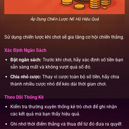
Áp Dụng Chiến Lược Nổ Hũ Hiệu Quả
Sử dụng chiến lược khi chơi sẽ gia tăng cơ hội chiến thắng.
Xác Định Ngân Sách
Đặt ngân sách:
Trước khi chơi, hãy xác định số tiền bạn
sẵn sàng mất và không vượt quá số đó.
Chia nhỏ cược:
Thay vì cược toàn bộ số tiền, hãy chia
thành nhiều cược nhỏ để kéo dài thời gian chơi.
Theo Dõi Thống Kê
Kiểm tra thường xuyên thống kê trò chơi để ghi nhận
các kết quả mà bạn thấy hiệu quả.
Ghi nhớ thời điểm thắng và thua để từ đó đưa ra quyết