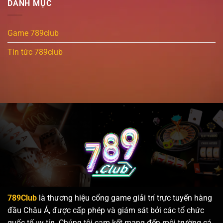
Con
DANH MỤC
Dân
Mực
Gian
789club
Online
Đổi
Game 789club
Trải
Thưởng
Nghiệm
Hấp
Tin tức 789club
Cá
Dẫn
Cược
Căng
Thẳng
Như
Squid
Game
789Club
là thương hiệu cổng game giải trí trực tuyến hàng
đầu Châu Á, được cấp phép và giám sát bởi các tổ chức
quốc tế uy tín. Chúng tôi cam kết mang đến môi trường cá