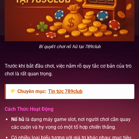
Bí quyết chơi nổ hũ tại 789club
Trước khi bắt đầu chơi, việc nắm rõ quy tắc cơ bản của trò
chơi là rất quan trọng.
Chuyên mục:
Tin tức 789club
Cách Thức Hoạt Động
Nổ hũ
là dạng máy game slot, nơi người chơi cần quay
các cuộn và hy vọng có một tổ hợp chiến thắng.
Có nhiều loại biểu tượng với giá trị khác nhau; mục tiêu