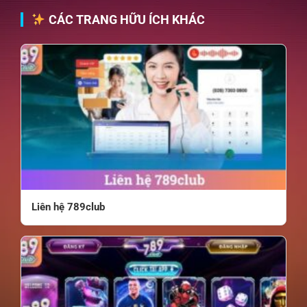
phạm nghiêm trọng: Dùng tool hack, tạo nhiều tài
khoản để trục lợi khuyến mãi, hoặc đánh quây. Nếu
CÁC TRANG HỮU ÍCH KHÁC
bạn bị khóa nhầm, hãy khiếu nại ngay với bộ phận
CSKH 24/7. Sau khi xác minh trong sạch, tài khoản
và toàn bộ số tiền sẽ được khôi phục.
Liên hệ 789club