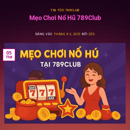
Bỏ
qua
TIN TỨC 789CLUB
Mẹo Chơi Nổ Hũ 789Club
nội
dung
ĐĂNG VÀO
THÁNG 8 5, 2025
BỞI
ZED
05
Th8