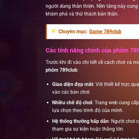
người dùng thân thiện. Nền tảng này cung 
khám phá và thử thách bản thân.
Chuyên mục:
Game 789club
Các tính năng chính của phỏm 78
Trước khi đi vào chi tiết về cách chơi và
phỏm 789club
:
Giao diện đẹp mắt
: Với thiết kế trực q
vào các bàn chơi.
Nhiều chế độ chơi
: Trang web cung cấp
lựa chọn theo trình độ của mình.
Hệ thống thưởng hấp dẫn
: Người chơi 
tham gia sự kiện hoặc thắng lớn.