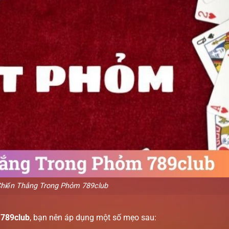
hiến Thắng Trong Phỏm 789club
789club
, bạn nên áp dụng một số mẹo sau: