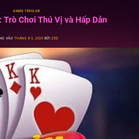
GAME 789CLUB
 Trò Chơi Thú Vị và Hấp Dẫn
NG VÀO
THÁNG 8 5, 2025
BỞI
ZED