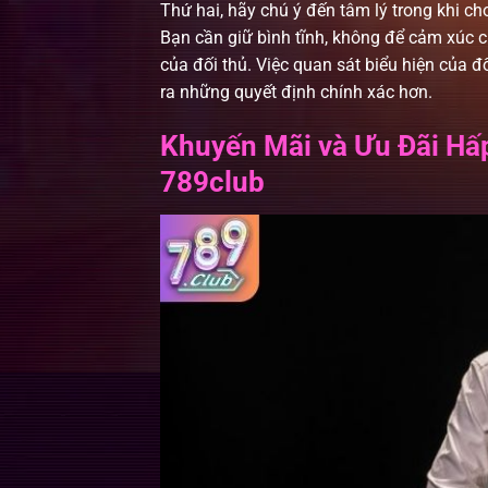
Thứ hai, hãy chú ý đến tâm lý trong khi chơ
Bạn cần giữ bình tĩnh, không để cảm xúc c
của đối thủ. Việc quan sát biểu hiện của 
ra những quyết định chính xác hơn.
Khuyến Mãi và Ưu Đãi Hấ
789club