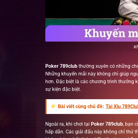
Kh
Poker 789club
thường xuyên có những chư
Những khuyến mãi này không chỉ giúp ngườ
hơn. Đặc biệt là các chương trình thưởng k
sự kiện đặc biệt.
Bài viết cùng chủ đề:
Tài Xỉu 789Clu
Ngoài ra, khi chơi tại
Poker 789club
, bạn 
hấp dẫn. Các giải đấu này không chỉ thử 