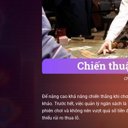
Ch
Để nâng cao khả năng chiến thắng khi chơ
khảo. Trước hết, việc quản lý ngân sách là
phiên chơi và không nên vượt quá số tiền 
thiểu rủi ro thua lỗ.