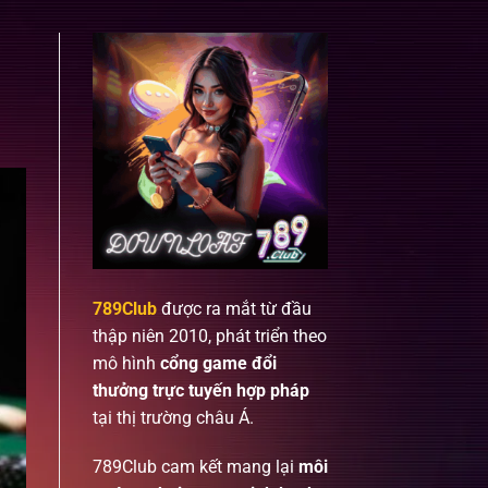
789Club
được ra mắt từ đầu
thập niên 2010, phát triển theo
mô hình
cổng game đổi
thưởng trực tuyến hợp pháp
tại thị trường châu Á.
789Club cam kết mang lại
môi