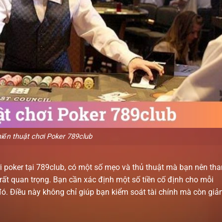
iến thuật chơi Poker 789club
i poker tại 789club, có một số mẹo và thủ thuật mà bạn nên th
 rất quan trọng. Bạn cần xác định một số tiền cố định cho mỗi
đó. Điều này không chỉ giúp bạn kiểm soát tài chính mà còn gi