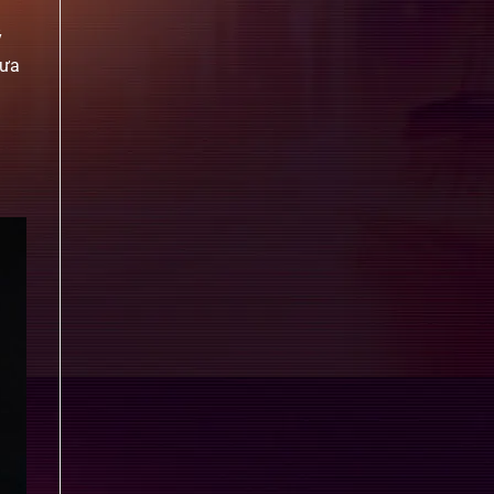
ý
đưa