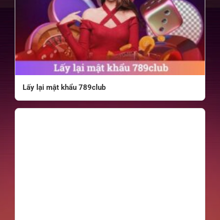
Lấy lại mật khẩu 789club