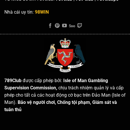
Nhà cái uy tín:
98WIN
789Club
được cấp phép bởi:
Isle of Man Gambling
Supervision Commission,
chịu trách nhiệm quản lý và cấp
phép cho tất cả các hoạt động cờ bạc trên Đảo Man (Isle of
Man).
Bảo vệ người chơi,
Chống tội phạm,
Giám sát và
tuân thủ