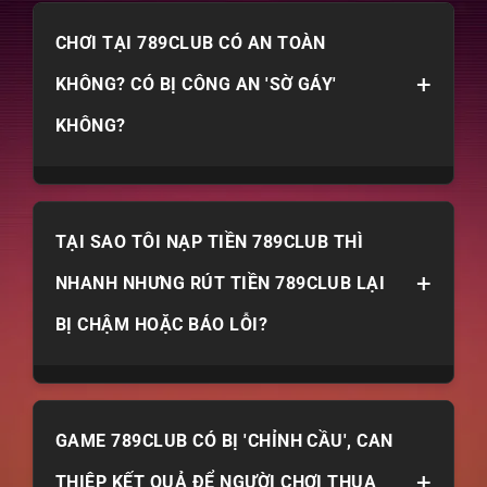
Hiểu về liêng 789club
➤
Hoàn toàn không. Tin đồn thường xuất phát từ 2
CHƠI TẠI 789CLUB CÓ AN TOÀN
phía: Đối thủ cạnh tranh chơi xấu hoặc người chơi vi
Sâm Lốc 789club
➤
phạm quy định (dùng tool hack, bào khuyến mãi)
+
KHÔNG? CÓ BỊ CÔNG AN 'SỜ GÁY'
nên bị khóa. 789Club sở hữu giấy phép Isle of Man
Phỏm 789club: Trò Chơi Thú Vị và Hấp Dẫn
➤
(GSC), cam kết thanh toán sòng phẳng 1-1. Một
KHÔNG?
cổng game lừa đảo không thể tồn tại và phát triển
Mậu Binh 789club: Giới thiệu và Đánh giá chi tiết
➤
hàng triệu người chơi suốt nhiều năm qua.
Chiến Thuật Tiến Lên Miền Nam 789Club
➤
Hệ thống máy chủ của 789Club đặt tại nước ngoài
TẠI SAO TÔI NẠP TIỀN 789CLUB THÌ
và dữ liệu người dùng được mã hóa tuyệt đối bằng
Bài viết cùng chủ đề:
Xóc Đĩa 789Club: Kinh
Baccarat 789club: Khám Phá Thế Giới Trò Chơi Hấp
➤
công nghệ SSL 256-bit. Mọi thông tin giao dịch đều
+
Dẫn
NHANH NHƯNG RÚT TIỀN 789CLUB LẠI
Nghiệm Chơi, Mẹo Soi Cầu & Tăng Cơ Hội Thắng
được ẩn danh. Tuy nhiên, để an toàn tuyệt đối, bạn
không nên chia sẻ tài khoản cho người khác và nên
BỊ CHẬM HOẶC BÁO LỖI?
Bắn Cá 789Club – Săn Cá Đổi Thưởng, Nổ Hũ Rồng
➤
sử dụng tài khoản ngân hàng chính chủ để giao
Giá Trị Lớn
dịch.
Roulette 789club: Trải nghiệm cá cược đầy thú vị
➤
Lỗi rút tiền thường do 3 nguyên nhân chính: 1)
GAME 789CLUB CÓ BỊ 'CHỈNH CẦU', CAN
Thông tin ngân hàng không trùng khớp với tên đăng
Tài Xỉu 789Club: Chơi Tài Xỉu Online Uy Tín, Tỷ Lệ
➤
ký (cơ chế bảo vệ chính chủ); 2) Ngân hàng bảo trì
Thắng Cao Nhất!
+
THIỆP KẾT QUẢ ĐỂ NGƯỜI CHƠI THUA