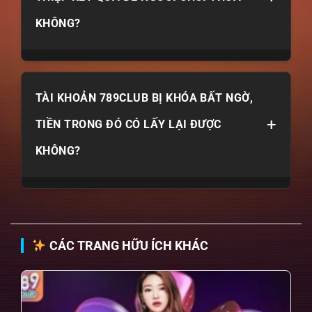
hoặc nghẽn mạng giờ cao điểm; 3) Phát hiện nghi
Game Slot 789club: Mẹo chơi từ cao thủ và Ưu đãi
vấn gian lận cược. Nếu bạn chơi xanh chín, tiền
KHÔNG?
➤
chắc chắn sẽ về sau 10-30 phút. Hãy liên hệ CSKH
Poker 789club: Khám Phá Thế Giới Poker Bất Tận
➤
nếu quá 1h chưa nhận được tiền.
789Club cam kết 'Xanh Chín'. Kết quả trò chơi được
Xóc Đĩa 789Club: Kinh Nghiệm Chơi, Mẹo Soi Cầu &
➤
TÀI KHOẢN 789CLUB BỊ KHÓA BẤT NGỜ,
Tăng Cơ Hội Thắng
vận hành bởi thuật toán ngẫu nhiên (RNG) và được
giám sát bởi ủy ban cờ bạc quốc tế. Nhà cái sống
+
TIỀN TRONG ĐÓ CÓ LẤY LẠI ĐƯỢC
Blackjack 789club: Những điều cần biết
➤
nhờ phí hoa hồng (tiền phế) trên mỗi ván cược,
không cần thiết phải đánh đổi uy tín để can thiệp
KHÔNG?
vào kết quả của người chơi.
Tài khoản chỉ bị khóa khi hệ thống phát hiện vi
phạm nghiêm trọng: Dùng tool hack, tạo nhiều tài
khoản để trục lợi khuyến mãi, hoặc đánh quây. Nếu
CÁC TRANG HỮU ÍCH KHÁC
bạn bị khóa nhầm, hãy khiếu nại ngay với bộ phận
CSKH 24/7. Sau khi xác minh trong sạch, tài khoản
và toàn bộ số tiền sẽ được khôi phục.