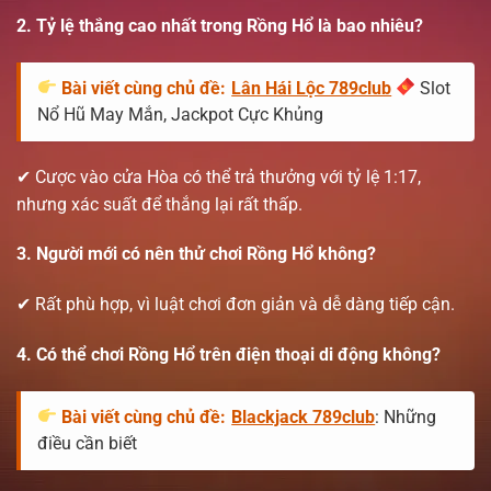
2. Tỷ lệ thắng cao nhất trong Rồng Hổ là bao nhiêu?
Bài viết cùng chủ đề:
Lân Hái Lộc 789club
Slot
Nổ Hũ May Mắn, Jackpot Cực Khủng
✔ Cược vào cửa Hòa có thể trả thưởng với tỷ lệ 1:17,
nhưng xác suất để thắng lại rất thấp.
3. Người mới có nên thử chơi Rồng Hổ không?
✔ Rất phù hợp, vì luật chơi đơn giản và dễ dàng tiếp cận.
4. Có thể chơi Rồng Hổ trên điện thoại di động không?
Bài viết cùng chủ đề:
Blackjack 789club
: Những
điều cần biết