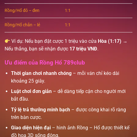
Rồng/Hổ đỏ – đen
1:1
Rồng/Hổ chẵn – lẻ
1:1
Ví dụ: Nếu bạn đặt cược 1 triệu vào cửa
Hòa (1:17)
→
Nếu thắng, bạn sẽ nhận được
17 triệu VNĐ
.
Ưu điểm của Rồng Hổ 789club
Thời gian chơi nhanh chóng
– mỗi ván chỉ kéo dài
khoảng 25 giây.
Luật chơi đơn giản
– dễ dàng tiếp cận cho người mới
bắt đầu.
Tỷ lệ trả thưởng minh bạch
– được công khai rõ ràng
trên bàn cược.
Giao diện hiện đại
– hình ảnh Rồng – Hổ được thiết kế
đồ họa 3D sống động.