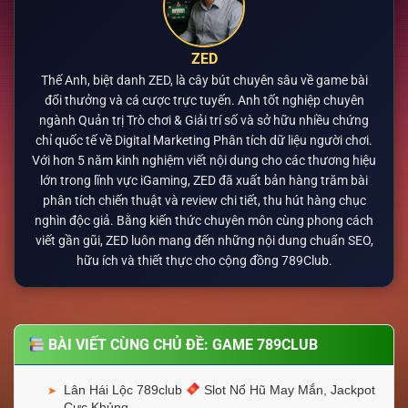
ZED
Thế Anh, biệt danh ZED, là cây bút chuyên sâu về game bài
đổi thưởng và cá cược trực tuyến. Anh tốt nghiệp chuyên
ngành Quản trị Trò chơi & Giải trí số và sở hữu nhiều chứng
chỉ quốc tế về Digital Marketing Phân tích dữ liệu người chơi.
Với hơn 5 năm kinh nghiệm viết nội dung cho các thương hiệu
lớn trong lĩnh vực iGaming, ZED đã xuất bản hàng trăm bài
phân tích chiến thuật và review chi tiết, thu hút hàng chục
nghìn độc giả. Bằng kiến thức chuyên môn cùng phong cách
viết gần gũi, ZED luôn mang đến những nội dung chuẩn SEO,
hữu ích và thiết thực cho cộng đồng 789Club.
BÀI VIẾT CÙNG CHỦ ĐỀ: GAME 789CLUB
Lân Hái Lộc 789club
Slot Nổ Hũ May Mắn, Jackpot
➤
Cực Khủng