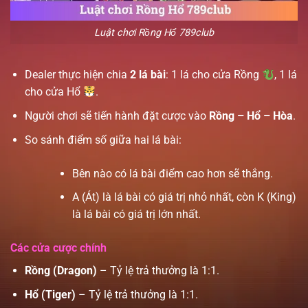
Luật chơi Rồng Hổ 789club
Dealer thực hiện chia
2 lá bài
: 1 lá cho cửa Rồng
, 1 lá
cho cửa Hổ
.
Người chơi sẽ tiến hành đặt cược vào
Rồng – Hổ – Hòa
.
So sánh điểm số giữa hai lá bài:
Bên nào có lá bài điểm cao hơn sẽ thắng.
A (Át) là lá bài có giá trị nhỏ nhất, còn K (King)
là lá bài có giá trị lớn nhất.
Các cửa cược chính
Rồng (Dragon)
– Tỷ lệ trả thưởng là 1:1.
Hổ (Tiger)
– Tỷ lệ trả thưởng là 1:1.