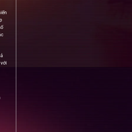
hiến
p
số
ác
uả
 với
a
g