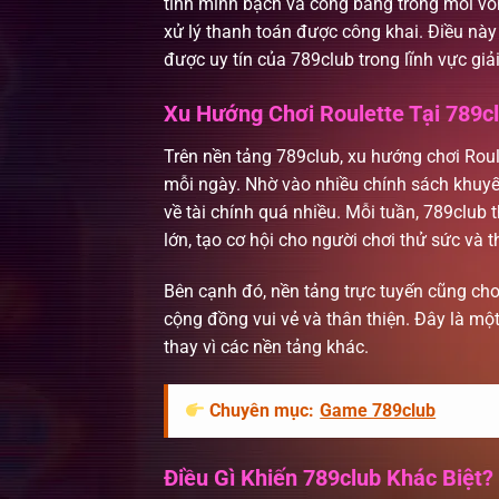
tính minh bạch và công bằng trong mỗi vò
xử lý thanh toán được công khai. Điều nà
được uy tín của 789club trong lĩnh vực giải 
Xu Hướng Chơi Roulette Tại 789c
Trên nền tảng 789club, xu hướng chơi Rou
mỗi ngày. Nhờ vào nhiều chính sách khuyế
về tài chính quá nhiều. Mỗi tuần, 789club 
lớn, tạo cơ hội cho người chơi thử sức và 
Bên cạnh đó, nền tảng trực tuyến cũng cho
cộng đồng vui vẻ và thân thiện. Đây là mộ
thay vì các nền tảng khác.
Chuyên mục:
Game 789club
Điều Gì Khiến 789club Khác Biệt?