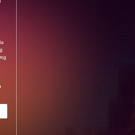
h
ia
ng
ởng
b