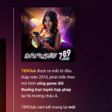
789Club
được ra mắt từ đầu
thập niên 2010, phát triển theo
mô hình
cổng game đổi
thưởng trực tuyến hợp pháp
tại thị trường châu Á.
789Club cam kết mang lại
môi