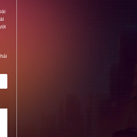
Thẳng
Như
bài
Squid
ài
Game
ười
phải