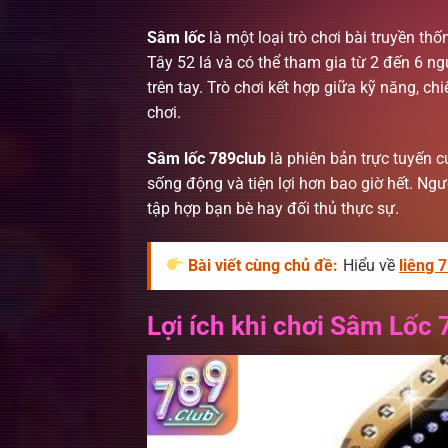
Sâm lốc
là một loại trò chơi bài truyền th
Tây 52 lá và có thể tham gia từ 2 đến 6 ngư
trên tay. Trò chơi kết hợp giữa kỹ năng, c
chơi.
Sâm lốc 789club
là phiên bản trực tuyến c
sống động và tiện lợi hơn bao giờ hết. Ng
tập hợp bạn bè hay đối thủ thực sự.
Bài viết cùng chủ đề:
Hiểu về
liêng 
Lợi ích khi chơi Sâm Lốc