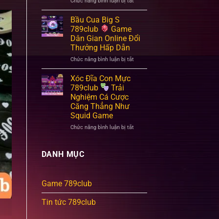
ở
Chức năng bình luận bị tắt
Dragon
Cực
Đua
Tiger
Khủng
Ngựa
Đổi
Bầu Cua Big S
789club
Thưởng
789club
Game
Nhanh
Dân Gian Online Đổi
Đua
Thưởng Hấp Dẫn
Ngựa
Máy
ở
Chức năng bình luận bị tắt
Xèng,
Bầu
Jackpot
Cua
Xóc Đĩa Con Mực
X150
Big
789club
Trải
S
Nghiệm Cá Cược
789club
Căng Thẳng Như
Squid Game
Game
Dân
ở
Chức năng bình luận bị tắt
Gian
Xóc
Online
Đĩa
Đổi
Con
DANH MỤC
Thưởng
Mực
Hấp
789club
Dẫn
Game 789club
Trải
Nghiệm
Tin tức 789club
Cá
Cược
Căng