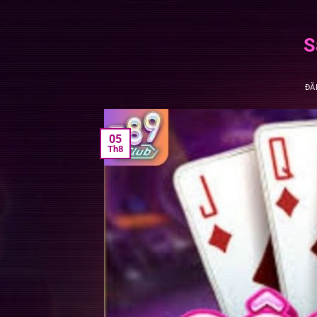
Bỏ
qua
S
nội
dung
ĐĂ
05
Th8