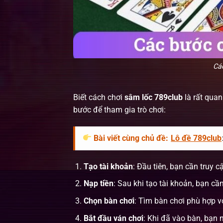
Cá
Biết cách chơi
sâm lốc 789club
là rất quan
bước để tham gia trò chơi:
Bài viết cùng chủ đề:
Lô đề 789club
Tạo tài khoản
: Đầu tiên, bạn cần truy 
Nạp tiền
: Sau khi tạo tài khoản, bạn cầ
Chọn bàn chơi
: Tìm bàn chơi phù hợp v
Bắt đầu ván chơi
: Khi đã vào bàn, bạn 