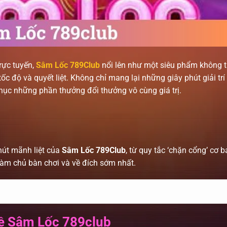
trực tuyến,
Sâm Lốc 789Club
nổi lên như một siêu phẩm không 
ốc độ và quyết liệt. Không chỉ mang lại những giây phút giải trí
 phục những phần thưởng đổi thưởng vô cùng giá trị.
 hút mãnh liệt của
Sâm Lốc 789Club
, từ quy tắc ‘chặn cổng’ cơ 
làm chủ bàn chơi và về đích sớm nhất.
 về Sâm Lốc 789club