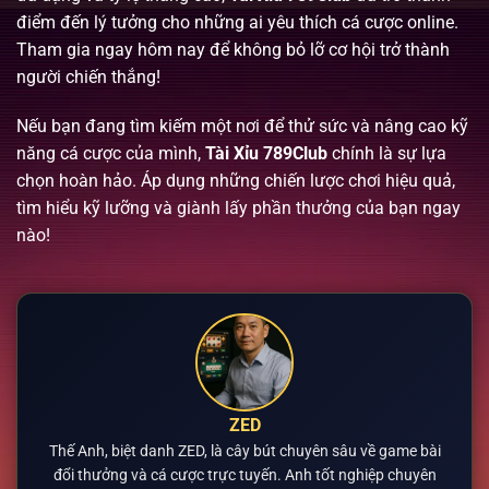
điểm đến lý tưởng cho những ai yêu thích cá cược online.
Tham gia ngay hôm nay để không bỏ lỡ cơ hội trở thành
người chiến thắng!
Nếu bạn đang tìm kiếm một nơi để thử sức và nâng cao kỹ
năng cá cược của mình,
Tài Xỉu 789Club
chính là sự lựa
chọn hoàn hảo. Áp dụng những chiến lược chơi hiệu quả,
tìm hiểu kỹ lưỡng và giành lấy phần thưởng của bạn ngay
nào!
ZED
Thế Anh, biệt danh ZED, là cây bút chuyên sâu về game bài
đổi thưởng và cá cược trực tuyến. Anh tốt nghiệp chuyên