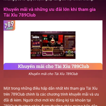
Khuyến mãi và những ưu đãi lớn khi tham gia
Tài Xỉu 789Club
Khuyến mãi cho Tài Xỉu 789Club
Một trong những điều hấp dẫn nhất khi tham gia Tài Xỉu
trên 789Club chính là các chương trình khuyến mãi và ưu
đãi đi kèm. Người chơi mới khi đăng ký tài khoản tại