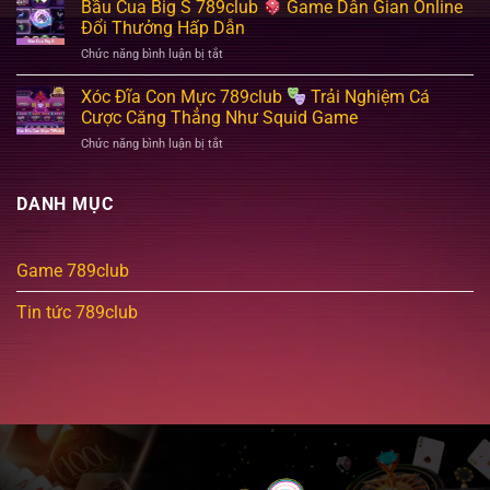
Ngựa
Bầu Cua Big S 789club
Tiger
Game Dân Gian Online
Cực
789club
Đổi
Đổi Thưởng Hấp Dẫn
Khủng
Thưởng
ở
Chức năng bình luận bị tắt
Đua
Nhanh
Bầu
Ngựa
Cua
Xóc Đĩa Con Mực 789club
Máy
Trải Nghiệm Cá
Big
Xèng,
Cược Căng Thẳng Như Squid Game
S
Jackpot
ở
Chức năng bình luận bị tắt
789club
X150
Xóc
Đĩa
Game
Con
DANH MỤC
Dân
Mực
Gian
789club
Online
Đổi
Game 789club
Trải
Thưởng
Nghiệm
Hấp
Tin tức 789club
Cá
Dẫn
Cược
Căng
Thẳng
Như
Squid
Game