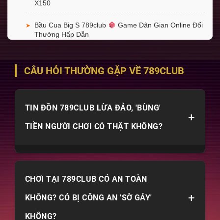
X150
Bầu Cua Big S 789club
Game Dân Gian Online Đổi
➤
Thưởng Hấp Dẫn
Xóc Đĩa Con Mực 789club
Trải Nghiệm Cá Cược
➤
Căng Thẳng Như Squid Game
CÂU HỎI THƯỜNG GẶP VỀ 789CLUB
Sicbo 789club
Game Xúc Xắc Trực Tuyến Đổi
➤
Thưởng Uy Tín
TIN ĐỒN 789CLUB LỪA ĐẢO, 'BÙNG'
+
Thể Thao 789Club – Cá Cược Bóng Đá Online Uy Tín
➤
TIỀN NGƯỜI CHƠI CÓ THẬT KHÔNG?
Xổ Số 789club – Tìm Hiểu Về Thế Giới Xổ Số
➤
Lô đề 789club: Khám Phá Thế Giới Lô Đề Từ Góc
➤
Hoàn toàn không. Tin đồn thường xuất phát từ 2
Nhìn Mới
CHƠI TẠI 789CLUB CÓ AN TOÀN
phía: Đối thủ cạnh tranh chơi xấu hoặc người chơi vi
phạm quy định (dùng tool hack, bào khuyến mãi)
+
Hiểu về liêng 789club
KHÔNG? CÓ BỊ CÔNG AN 'SỜ GÁY'
➤
nên bị khóa. 789Club sở hữu giấy phép Isle of Man
(GSC), cam kết thanh toán sòng phẳng 1-1. Một
KHÔNG?
Sâm Lốc 789club
➤