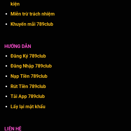
kiện
Miễn trừ trách nhiệm
Khuyến mãi 789club
HƯỚNG DẪN
Đăng Ký 789club
Đăng Nhập 789club
Nạp Tiền 789club
Rút Tiền 789club
Tải App 789club
Lấy lại mật khẩu
LIÊN HỆ