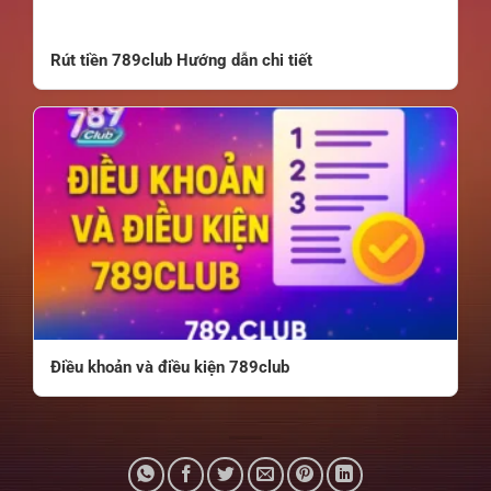
Rút tiền 789club Hướng dẫn chi tiết
Điều khoản và điều kiện 789club