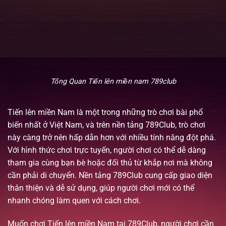
Tổng Quan Tiến lên miền nam 789club
Tiến lên miền Nam là một trong những trò chơi bài phổ
biến nhất ở Việt Nam, và trên nền tảng 789Club, trò chơi
này càng trở nên hấp dẫn hơn với nhiều tính năng đột phá.
Với hình thức chơi trực tuyến, người chơi có thể dễ dàng
tham gia cùng bạn bè hoặc đối thủ từ khắp nơi mà không
cần phải di chuyển. Nền tảng 789Club cung cấp giao diện
thân thiện và dễ sử dụng, giúp người chơi mới có thể
nhanh chóng làm quen với cách chơi.
Muốn chơi Tiến lên miền Nam tại 789Club, người chơi cần