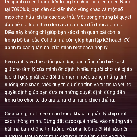
Để giành chiến thắng lớn trong trò chơi Tiến lên miền Nam
tại 789Club, bạn cần có kiến thức vững chắc và một số
mẹo chơi hữu ích từ các cao thủ. Một trong những bí quyết
đầu tiên là luôn theo dõi các quân bài đã được đánh ra.
Điều này không chỉ giúp bạn xác định quân bài còn lại
trong bộ bài của đối thủ mà còn giúp bạn lập kế hoạch để
đánh ra các quân bài của mình một cách hợp lý.
Bên cạnh việc theo dõi quân bài, bạn cũng cần biết cách
giữ cho tâm lý của mình ổn định. Nhiều người chơi dễ bị áp
lực khi gặp phải các đối thủ mạnh hoặc trong những tình
huống khó khăn. Việc duy trì sự bình tĩnh và tự tin là yếu tố
quyết định giúp bạn đưa ra những quyết định đúng đắn
trong trò chơi, từ đó gia tăng khả năng chiến thắng.
Cuối cùng, một mẹo quan trọng khác là quản lý chip một
cách thông minh. Đừng đặt cược quá nhiều vào những ván
bài mà bạn không tin tưởng, và phải luôn biết khi nào nên
dừng lại. Đặt ra một mức giới hạn cho tiền cược và tuân