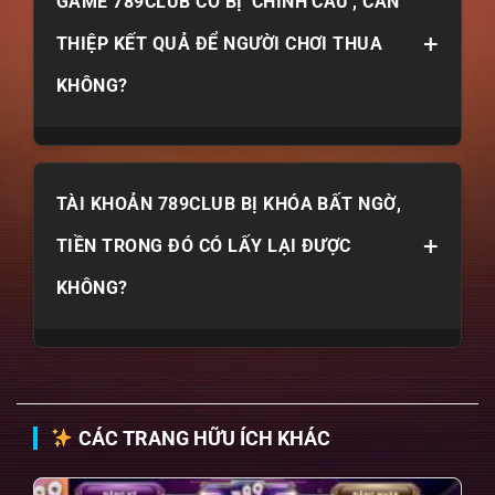
GAME 789CLUB CÓ BỊ 'CHỈNH CẦU', CAN
Thông tin ngân hàng không trùng khớp với tên đăng
ký (cơ chế bảo vệ chính chủ); 2) Ngân hàng bảo trì
Tài Xỉu 789Club: Chơi Tài Xỉu Online Uy Tín, Tỷ Lệ
➤
+
THIỆP KẾT QUẢ ĐỂ NGƯỜI CHƠI THUA
Thắng Cao Nhất!
hoặc nghẽn mạng giờ cao điểm; 3) Phát hiện nghi
vấn gian lận cược. Nếu bạn chơi xanh chín, tiền
KHÔNG?
Game Slot 789club: Mẹo chơi từ cao thủ và Ưu đãi
➤
chắc chắn sẽ về sau 10-30 phút. Hãy liên hệ CSKH
nếu quá 1h chưa nhận được tiền.
Poker 789club: Khám Phá Thế Giới Poker Bất Tận
➤
789Club cam kết 'Xanh Chín'. Kết quả trò chơi được
TÀI KHOẢN 789CLUB BỊ KHÓA BẤT NGỜ,
Xóc Đĩa 789Club: Kinh Nghiệm Chơi, Mẹo Soi Cầu &
➤
vận hành bởi thuật toán ngẫu nhiên (RNG) và được
Tăng Cơ Hội Thắng
giám sát bởi ủy ban cờ bạc quốc tế. Nhà cái sống
+
TIỀN TRONG ĐÓ CÓ LẤY LẠI ĐƯỢC
nhờ phí hoa hồng (tiền phế) trên mỗi ván cược,
Blackjack 789club: Những điều cần biết
➤
không cần thiết phải đánh đổi uy tín để can thiệp
KHÔNG?
vào kết quả của người chơi.
Tài khoản chỉ bị khóa khi hệ thống phát hiện vi
phạm nghiêm trọng: Dùng tool hack, tạo nhiều tài
khoản để trục lợi khuyến mãi, hoặc đánh quây. Nếu
CÁC TRANG HỮU ÍCH KHÁC
bạn bị khóa nhầm, hãy khiếu nại ngay với bộ phận
CSKH 24/7. Sau khi xác minh trong sạch, tài khoản