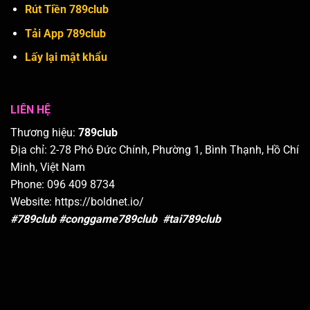
Rút Tiền 789club
Tải App 789club
Lấy lại mật khẩu
LIÊN HỆ
Thương hiệu:
789club
Địa chỉ: 2-78 Phó Đức Chính, Phường 1, Bình Thạnh, Hồ Chí
Minh, Việt Nam
Phone: 096 409 8734
Website: https://boldnet.io/
#789club #conggame789club #tai789club