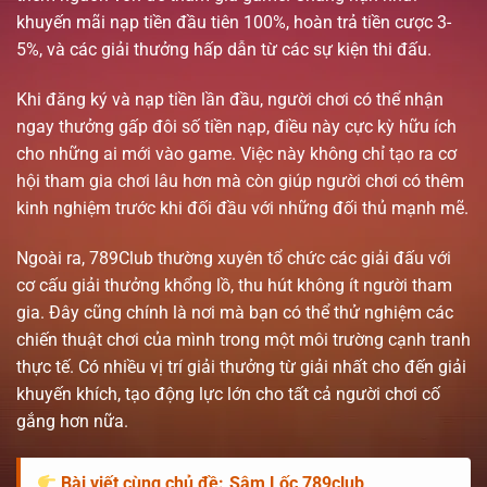
khuyến mãi nạp tiền đầu tiên 100%, hoàn trả tiền cược 3-
5%, và các giải thưởng hấp dẫn từ các sự kiện thi đấu.
Khi đăng ký và nạp tiền lần đầu, người chơi có thể nhận
ngay thưởng gấp đôi số tiền nạp, điều này cực kỳ hữu ích
cho những ai mới vào game. Việc này không chỉ tạo ra cơ
hội tham gia chơi lâu hơn mà còn giúp người chơi có thêm
kinh nghiệm trước khi đối đầu với những đối thủ mạnh mẽ.
Ngoài ra, 789Club thường xuyên tổ chức các giải đấu với
cơ cấu giải thưởng khổng lồ, thu hút không ít người tham
gia. Đây cũng chính là nơi mà bạn có thể thử nghiệm các
chiến thuật chơi của mình trong một môi trường cạnh tranh
thực tế. Có nhiều vị trí giải thưởng từ giải nhất cho đến giải
khuyến khích, tạo động lực lớn cho tất cả người chơi cố
gắng hơn nữa.
Bài viết cùng chủ đề:
Sâm Lốc 789club