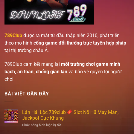
789Club
được ra mắt từ đầu thập niên 2010, phát triển
theo mô hình
cổng game đổi thưởng trực tuyến hợp pháp
tại thị trường châu Á.
789Club cam kết mang lại
môi trường chơi game minh
bạch, an toàn, chống gian lận
và bảo vệ quyền lợi người
chơi.
BÀI VIẾT GẦN ĐÂY
Lân Hái Lộc 789club
Slot Nổ Hũ May Mắn,
Jackpot Cực Khủng
ở
Chức năng bình luận bị tắt
Lân