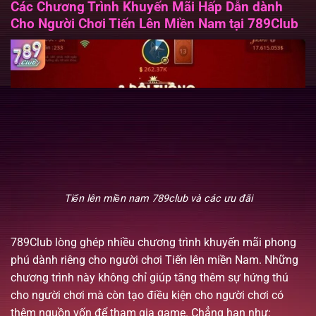
Các Chương Trình Khuyến Mãi Hấp Dẫn dành
Cho Người Chơi Tiến Lên Miền Nam tại 789Club
Tiến lên miền nam 789club và các ưu đãi
789Club lòng ghép nhiều chương trình khuyến mãi phong
phú dành riêng cho người chơi Tiến lên miền Nam. Những
chương trình này không chỉ giúp tăng thêm sự hứng thú
cho người chơi mà còn tạo điều kiện cho người chơi có
thêm nguồn vốn để tham gia game. Chẳng hạn như: