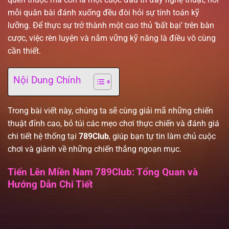
mỗi quân bài đánh xuống đều đòi hỏi sự tính toán kỹ
lưỡng. Để thực sự trở thành một cao thủ ‘bất bại’ trên bàn
cược, việc rèn luyện và nắm vững kỹ năng là điều vô cùng
cần thiết.
Nội Dung Chính
Trong bài viết này, chúng ta sẽ cùng giải mã những chiến
thuật đỉnh cao, bỏ túi các mẹo chơi thực chiến và đánh giá
chi tiết hệ thống tại
789Club
, giúp bạn tự tin làm chủ cuộc
chơi và giành về những chiến thắng ngoạn mục.
Tiến Lên Miền Nam 789Club: Tổng Quan và
Hướng Dẫn Chi Tiết