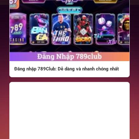
và toàn bộ số tiền sẽ được khôi phục.
Đăng nhập 789Club: Dễ dàng và nhanh chóng nhất