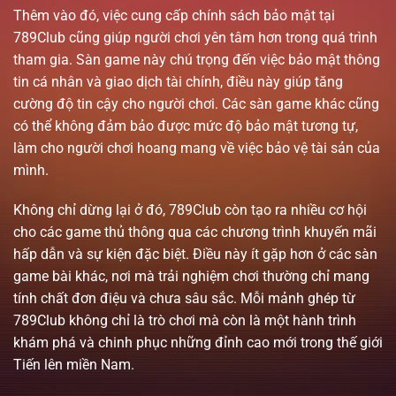
Thêm vào đó, việc cung cấp chính sách bảo mật tại
789Club cũng giúp người chơi yên tâm hơn trong quá trình
tham gia. Sàn game này chú trọng đến việc bảo mật thông
tin cá nhân và giao dịch tài chính, điều này giúp tăng
cường độ tin cậy cho người chơi. Các sàn game khác cũng
có thể không đảm bảo được mức độ bảo mật tương tự,
làm cho người chơi hoang mang về việc bảo vệ tài sản của
mình.
Không chỉ dừng lại ở đó, 789Club còn tạo ra nhiều cơ hội
cho các game thủ thông qua các chương trình khuyến mãi
hấp dẫn và sự kiện đặc biệt. Điều này ít gặp hơn ở các sàn
game bài khác, nơi mà trải nghiệm chơi thường chỉ mang
tính chất đơn điệu và chưa sâu sắc. Mỗi mảnh ghép từ
789Club không chỉ là trò chơi mà còn là một hành trình
khám phá và chinh phục những đỉnh cao mới trong thế giới
Tiến lên miền Nam.