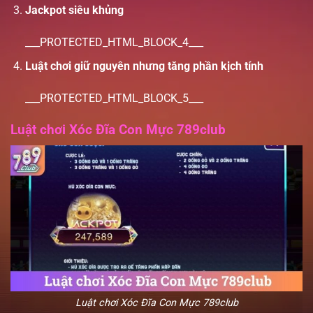
Jackpot siêu khủng
___PROTECTED_HTML_BLOCK_4___
Luật chơi giữ nguyên nhưng tăng phần kịch tính
___PROTECTED_HTML_BLOCK_5___
Luật chơi Xóc Đĩa Con Mực 789club
Luật chơi Xóc Đĩa Con Mực 789club