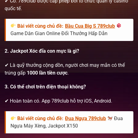
✔ Có. 789club được cấp phép bởi tổ chức quản lý casino
quốc tế.
Bài viết cùng chủ đề:
Bầu Cua Big S 789club
Game Dân Gian Online Đổi Thưởng Hấp Dẫn
2. Jackpot Xóc đĩa con mực là gì?
✔ Là quỹ thưởng cộng dồn, người chơi may mắn có thể
trúng gấp
1000 lần tiền cược
.
3. Có thể chơi trên điện thoại không?
✔ Hoàn toàn có. App 789club hỗ trợ iOS, Android.
Bài viết cùng chủ đề:
Đua Ngựa 789club
Đua
Ngựa Máy Xèng, Jackpot X150