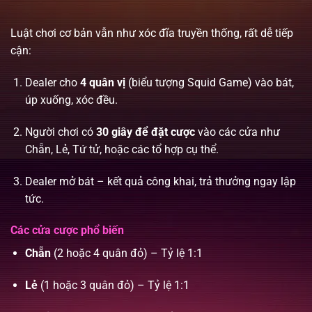
Luật chơi cơ bản vẫn như xóc đĩa truyền thống, rất dễ tiếp
cận:
Dealer cho
4 quân vị
(biểu tượng Squid Game) vào bát,
úp xuống, xóc đều.
Người chơi có
30 giây để đặt cược
vào các cửa như
Chẵn, Lẻ, Tứ tử, hoặc các tổ hợp cụ thể.
Dealer mở bát – kết quả công khai, trả thưởng ngay lập
tức.
Các cửa cược phổ biến
Chẵn
(2 hoặc 4 quân đỏ) – Tỷ lệ 1:1
Lẻ
(1 hoặc 3 quân đỏ) – Tỷ lệ 1:1