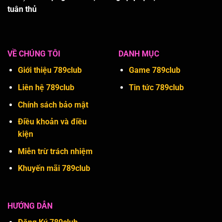
tuân thủ
VỀ CHÚNG TÔI
DANH MỤC
Giới thiệu 789club
Game 789club
Liên hệ 789club
Tin tức 789club
Chính sách bảo mật
Điều khoản và điều
kiện
Miễn trừ trách nhiệm
Khuyến mãi 789club
HƯỚNG DẪN