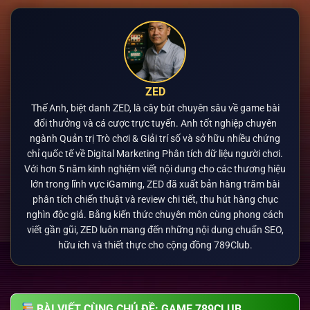
ZED
Thế Anh, biệt danh ZED, là cây bút chuyên sâu về game bài
đổi thưởng và cá cược trực tuyến. Anh tốt nghiệp chuyên
ngành Quản trị Trò chơi & Giải trí số và sở hữu nhiều chứng
chỉ quốc tế về Digital Marketing Phân tích dữ liệu người chơi.
Với hơn 5 năm kinh nghiệm viết nội dung cho các thương hiệu
lớn trong lĩnh vực iGaming, ZED đã xuất bản hàng trăm bài
phân tích chiến thuật và review chi tiết, thu hút hàng chục
nghìn độc giả. Bằng kiến thức chuyên môn cùng phong cách
viết gần gũi, ZED luôn mang đến những nội dung chuẩn SEO,
hữu ích và thiết thực cho cộng đồng 789Club.
BÀI VIẾT CÙNG CHỦ ĐỀ: GAME 789CLUB