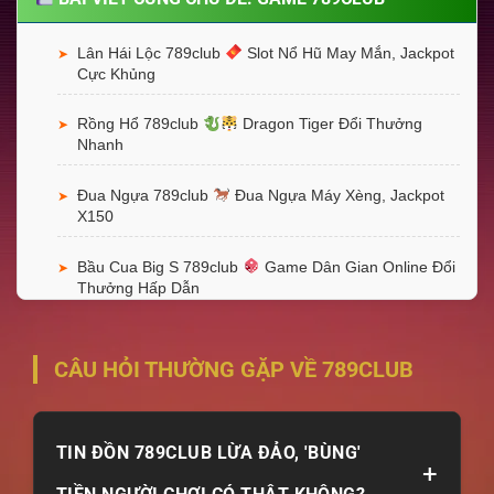
Lân Hái Lộc 789club
Slot Nổ Hũ May Mắn, Jackpot
➤
Cực Khủng
Rồng Hổ 789club
Dragon Tiger Đổi Thưởng
➤
Nhanh
Đua Ngựa 789club
Đua Ngựa Máy Xèng, Jackpot
➤
X150
Bầu Cua Big S 789club
Game Dân Gian Online Đổi
➤
Thưởng Hấp Dẫn
Sicbo 789club
Game Xúc Xắc Trực Tuyến Đổi
➤
Thưởng Uy Tín
CÂU HỎI THƯỜNG GẶP VỀ 789CLUB
Thể Thao 789Club – Cá Cược Bóng Đá Online Uy Tín
➤
TIN ĐỒN 789CLUB LỪA ĐẢO, 'BÙNG'
Xổ Số 789club – Tìm Hiểu Về Thế Giới Xổ Số
➤
+