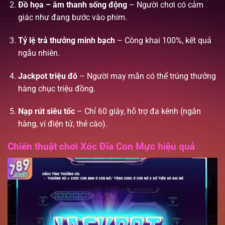
Đồ họa – âm thanh sống động
– Người chơi có cảm
giác như đang bước vào phim.
Tỷ lệ trả thưởng minh bạch
– Công khai 100%, kết quả
ngẫu nhiên.
Jackpot triệu đô
– Người may mắn có thể trúng thưởng
hàng chục triệu đồng.
Nạp rút siêu tốc
– Chỉ 60 giây, hỗ trợ đa kênh (ngân
hàng, ví điện tử, thẻ cào).
Chiến thuật chơi Xóc Đĩa Con Mực hiệu quả