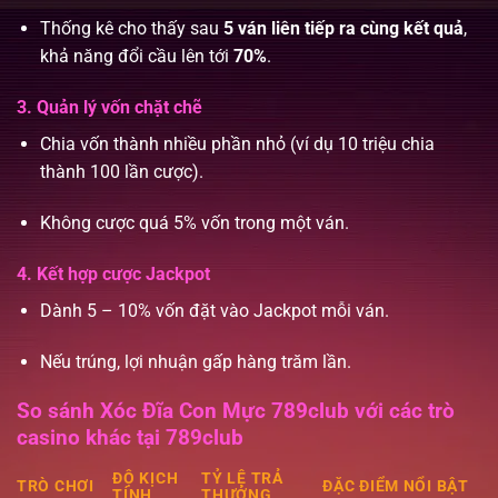
Thống kê cho thấy sau
5 ván liên tiếp ra cùng kết quả
,
khả năng đổi cầu lên tới
70%
.
3. Quản lý vốn chặt chẽ
Chia vốn thành nhiều phần nhỏ (ví dụ 10 triệu chia
thành 100 lần cược).
Không cược quá 5% vốn trong một ván.
4. Kết hợp cược Jackpot
Dành 5 – 10% vốn đặt vào Jackpot mỗi ván.
Nếu trúng, lợi nhuận gấp hàng trăm lần.
So sánh Xóc Đĩa Con Mực
789club
với các trò
casino khác tại 789club
ĐỘ KỊCH
TỶ LỆ TRẢ
TRÒ CHƠI
ĐẶC ĐIỂM NỔI BẬT
TÍNH
THƯỞNG