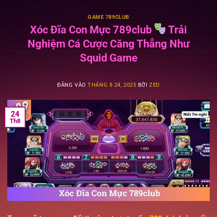
Bỏ
qua
GAME 789CLUB
Xóc Đĩa Con Mực 789club
Trải
nội
Nghiệm Cá Cược Căng Thẳng Như
dung
Squid Game
ĐĂNG VÀO
THÁNG 8 24, 2025
BỞI
ZED
24
Th8