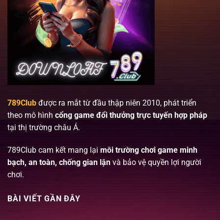
789Club
được ra mắt từ đầu thập niên 2010, phát triển
theo mô hình
cổng game đổi thưởng trực tuyến hợp pháp
tại thị trường châu Á.
789Club cam kết mang lại
môi trường chơi game minh
bạch, an toàn, chống gian lận
và bảo vệ quyền lợi người
chơi.
BÀI VIẾT GẦN ĐÂY